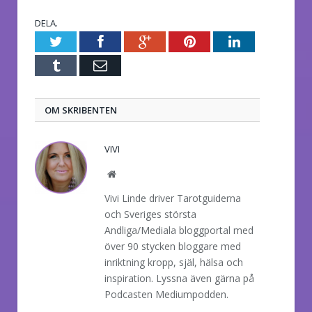
DELA.
Twitter
Facebook
Google+
Pinterest
LinkedIn
Tumblr
E-
post
OM SKRIBENTEN
VIVI
Website
Vivi Linde driver Tarotguiderna
och Sveriges största
Andliga/Mediala bloggportal med
över 90 stycken bloggare med
inriktning kropp, själ, hälsa och
inspiration. Lyssna även gärna på
Podcasten Mediumpodden.