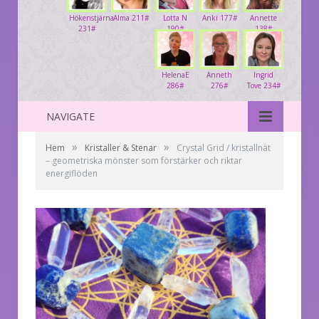
Hökenstjärna
Alma 211#
Lotta N
Anki 177#
Annette
231#
190#
138#
HelenaE
Anneth
Ingrid
286#
276#
Tove 234#
NAVIGATE
»
»
Hem
Kristaller & Stenar
Crystal Grid / kristallnät
– geometriska mönster som förstärker och riktar
energiflöden