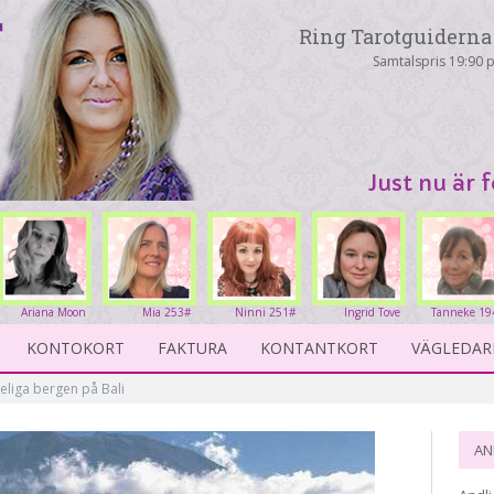
Ring Tarotguiderna 
Samtalspris 19:90 p
Just nu är 
Ariana Moon
Mia 253#
Ninni 251#
Ingrid Tove
Tanneke 19
263#
234#
KONTOKORT
FAKTURA
KONTANTKORT
VÄGLEDAR
eliga bergen på Bali
AN