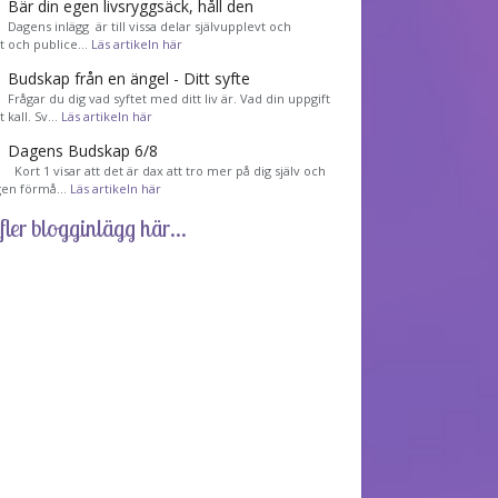
Bär din egen livsryggsäck, håll den
Dagens inlägg är till vissa delar självupplevt och
et och publice…
Läs artikeln här
Budskap från en ängel - Ditt syfte
Frågar du dig vad syftet med ditt liv är. Vad din uppgift
tt kall. Sv…
Läs artikeln här
Dagens Budskap 6/8
Kort 1 visar att det är dax att tro mer på dig själv och
gen förmå…
Läs artikeln här
fler blogginlägg här...