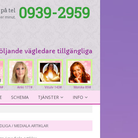
0939-2959
på tel
er minut.
följande vägledare tillgängliga
4#
Anki 177#
Vitulv 143#
Monika 89#
E
SCHEMA
TJÄNSTER
INFO
DLIGA / MEDIALA ARTIKLAR