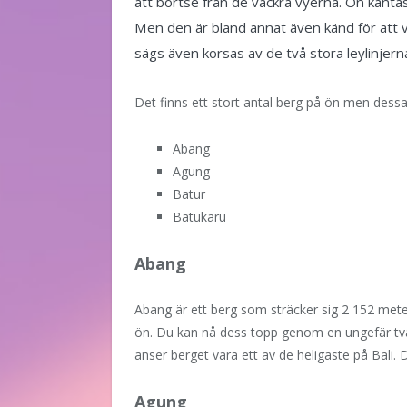
att bortse från de vackra vyerna. Ön kantas 
Men den är bland annat även känd för att var
sägs även korsas av de två stora leylinjern
Det finns ett stort antal berg på ön men dessa 
Abang
Agung
Batur
Batukaru
Abang
Abang är ett berg som sträcker sig 2 152 mete
ön. Du kan nå dess topp genom en ungefär två
anser berget vara ett av de heligaste på Bali.
Agung