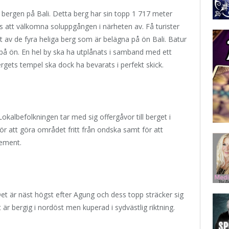
a bergen på Bali. Detta berg har sin topp 1 717 meter
ts att välkomna soluppgången i närheten av. Få turister
t av de fyra heliga berg som är belägna på ön Bali. Batur
på ön. En hel by ska ha utplånats i samband med ett
rgets tempel ska dock ha bevarats i perfekt skick.
kalbefolkningen tar med sig offergåvor till berget i
 att göra området fritt från ondska samt för att
lement.
Det är näst högst efter Agung och dess topp sträcker sig
är bergig i nordöst men kuperad i sydvästlig riktning.