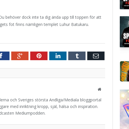
Du behöver dock inte ta dig ända upp till toppen för att
gets fot finns nämligen templet Luhur Batukaru.
r
Facebook
Google+
Pinterest
LinkedIn
Tumblr
E-
post
Website
iderna och Sveriges största Andliga/Mediala bloggportal
are med inriktning kropp, själ, hälsa och inspiration.
odcasten Mediumpodden.