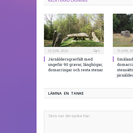
RELATERAD LÄSNING
23 JUNI, 2026
0
10 JUNI, 2
Järnåldersgravfält med
Småland
ungefär 90 gravar, långhögar,
domarri
domarringar och resta stenar
stensätt
järnålde
LÄMNA EN TANKE