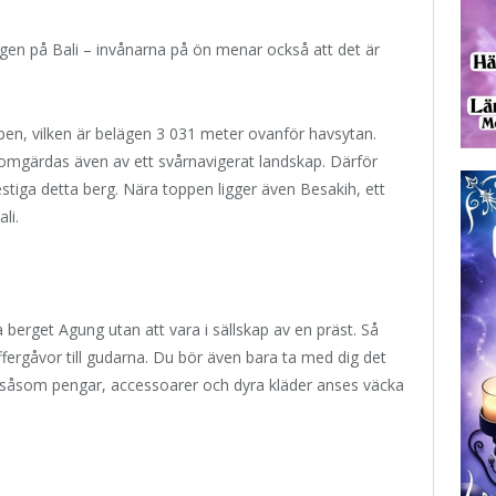
rgen på Bali – invånarna på ön menar också att det är
oppen, vilken är belägen 3 031 meter ovanför havsytan.
omgärdas även av ett svårnavigerat landskap. Därför
estiga detta berg. Nära toppen ligger även Besakih, ett
li.
berget Agung utan att vara i sällskap av en präst. Så
ffergåvor till gudarna. Du bör även bara ta med dig det
ng såsom pengar, accessoarer och dyra kläder anses väcka