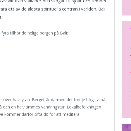
av allt från vulkaner och skogar till sjöar och tempel.
a ett av de äldsta spirituella centran i världen. Bali
a.
fyra tillhör de heliga bergen på Bali:
r över havsytan. Berget är därmed det tredje högsta på
 och en halv timmes vandringstur. Lokalbefolkningen
 De kommer därför ofta dit för att meditera.