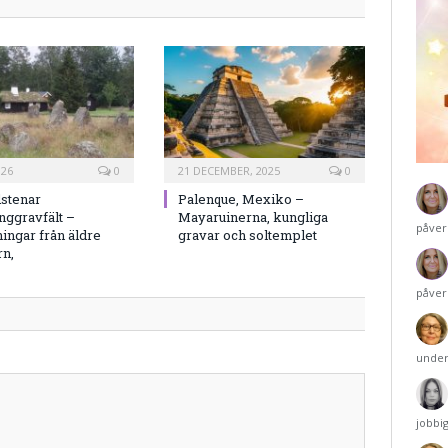
026
0
21 DECEMBER, 2025
0
stenar
Palenque, Mexiko –
nggravfält –
Mayaruinerna, kungliga
påver
ningar från äldre
gravar och soltemplet
rn,
påver
under
jobbi