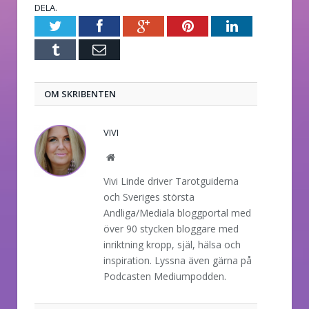
DELA.
Twitter
Facebook
Google+
Pinterest
LinkedIn
Tumblr
E-
post
OM SKRIBENTEN
VIVI
Website
Vivi Linde driver Tarotguiderna
och Sveriges största
Andliga/Mediala bloggportal med
över 90 stycken bloggare med
inriktning kropp, själ, hälsa och
inspiration. Lyssna även gärna på
Podcasten Mediumpodden.