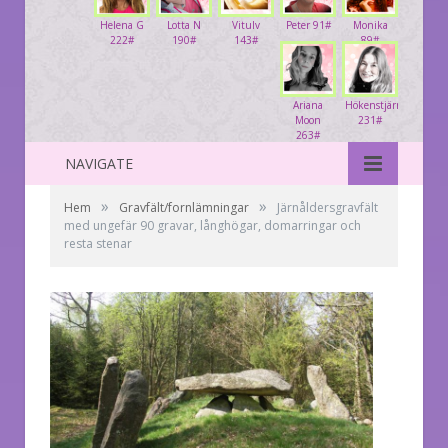
Helena G
Lotta N
Vitulv
Peter 91#
Monika
222#
190#
143#
89#
Ariana
Hökenstjärna
Moon
231#
263#
NAVIGATE
»
»
Hem
Gravfält/fornlämningar
Järnåldersgravfält
med ungefär 90 gravar, långhögar, domarringar och
resta stenar