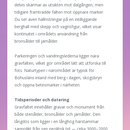
delvis skärmar av utsikten mot dalgången, men
tidigare framträdde fälten mot öppnare marker.
Du ser även hällristningar på en intilliggande
berghäll med skepp och vagnsfigur, vilket visar
kontinuitet i områdets användning från
bronsålder till järnålder.
Parkeringen och vandringslederna ligger nära
gravfälten, vilket gör området lätt att utforska till
fots. Naturtypen i närområdet är typisk för
Bohusläns inland med berg i dagen, skogsbryn
och öppna betesmarker i närheten.
Tidsperioder och datering
Gravfältet innehåller gravar och monument från
både stenålder, bronsålder och järnålder. Den
långdös som ligger i en långhög härstammar
sannolikt från sen neolitisk tid — cirka 3000–2000