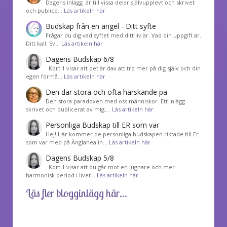
Dagens inlägg är till vissa delar självupplevt och skrivet
och publice…
Läs artikeln här
Budskap från en ängel - Ditt syfte
Frågar du dig vad syftet med ditt liv är. Vad din uppgift är.
Ditt kall. Sv…
Läs artikeln här
Dagens Budskap 6/8
Kort 1 visar att det är dax att tro mer på dig själv och din
egen förmå…
Läs artikeln här
Den där stora och ofta härskande pa
Den stora paradoxen med oss människor. Ett inlägg
skrivet och publicerat av mig,…
Läs artikeln här
Personliga Budskap till ER som var
Hej! Här kommer de personliga budskapen riktade till Er
som var med på Änglahealin…
Läs artikeln här
Dagens Budskap 5/8
Kort 1 visar att du går mot en lugnare och mer
harmonisk period i livet…
Läs artikeln här
Läs fler blogginlägg här...