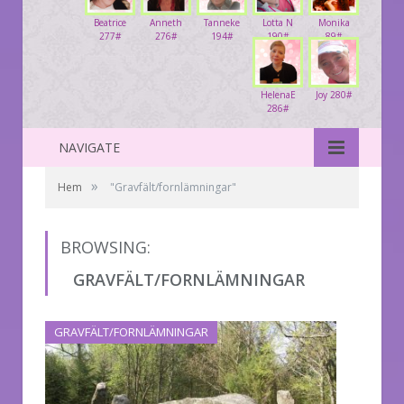
Beatrice
Anneth
Tanneke
Lotta N
Monika
277#
276#
194#
190#
89#
HelenaE
Joy 280#
286#
NAVIGATE
»
Hem
"Gravfält/fornlämningar"
BROWSING:
GRAVFÄLT/FORNLÄMNINGAR
GRAVFÄLT/FORNLÄMNINGAR