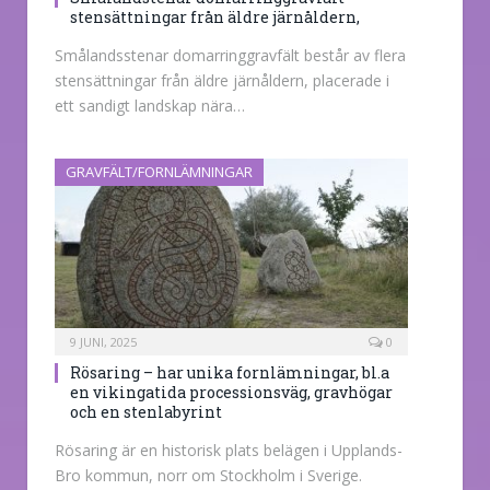
stensättningar från äldre järnåldern,
Smålandsstenar domarringgravfält består av flera
stensättningar från äldre järnåldern, placerade i
ett sandigt landskap nära…
GRAVFÄLT/FORNLÄMNINGAR
9 JUNI, 2025
0
Rösaring – har unika fornlämningar, bl.a
en vikingatida processionsväg, gravhögar
och en stenlabyrint
Rösaring är en historisk plats belägen i Upplands-
Bro kommun, norr om Stockholm i Sverige.