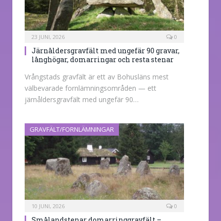
23 JUNI, 2026
0
Järnåldersgravfält med ungefär 90 gravar,
långhögar, domarringar och resta stenar
Vrångstads gravfält är ett av Bohusläns mest
välbevarade fornlämningsområden — ett
järnåldersgravfält med ungefär 90…
GRAVFÄLT/FORNLÄMNINGAR
10 JUNI, 2026
0
Smålandstenar domarringgravfält –