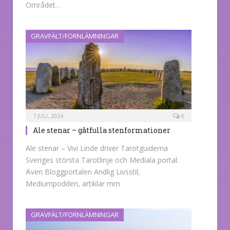
Området…
GRAVFÄLT/FORNLÄMNINGAR
7 JULI, 2024
0
Ale stenar – gåtfulla stenformationer
Ale stenar – Vivi Linde driver Tarotguiderna
Sveriges största Tarotlinje och Mediala portal.
Även Bloggportalen Andlig Livsstil,
Mediumpodden, artiklar mm
GRAVFÄLT/FORNLÄMNINGAR