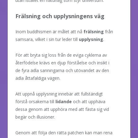
utan istället en naturlag som styr universum.
Frälsning och upplysningens väg
Inom buddhismen är målet att nå
frälsning
från
samsara, vilket i sin tur leder till
upplysning
.
För att bryta sig loss från de eviga cyklerna av
återfödelse krävs en djup förståelse och insikt i
de fyra ädla sanningarna och utövandet av den
ädla åttafaldiga vägen.
Att uppnå upplysning innebär att fullständigt
förstå orsakerna till
lidande
och att upphäva
dessa genom att upphöra med att fästa sig vid
begär och illusioner.
Genom att följa den rätta patchen kan man rena