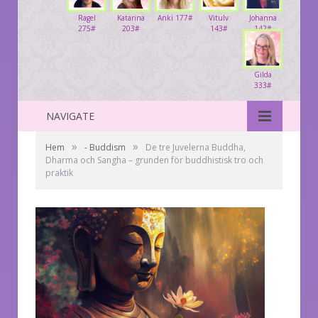
Ragel
Katarina
Anki 177#
Vitulv
Johanna
275#
203#
143#
142#
Gilda
333#
NAVIGATE
»
»
Hem
- Buddism
De tre Juvelerna Buddha,
Dharma och Sangha – grunden för buddhistisk tro och
praktik