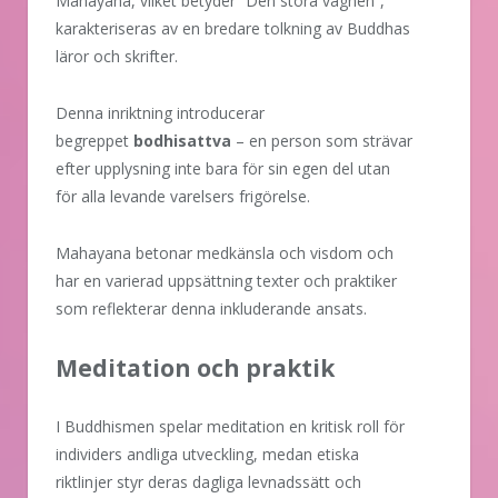
Mahayana, vilket betyder ”Den stora vagnen”,
karakteriseras av en bredare tolkning av Buddhas
läror och skrifter.
Denna inriktning introducerar
begreppet
bodhisattva
– en person som strävar
efter upplysning inte bara för sin egen del utan
för alla levande varelsers frigörelse.
Mahayana betonar medkänsla och visdom och
har en varierad uppsättning texter och praktiker
som reflekterar denna inkluderande ansats.
Meditation och praktik
I Buddhismen spelar meditation en kritisk roll för
individers andliga utveckling, medan etiska
riktlinjer styr deras dagliga levnadssätt och