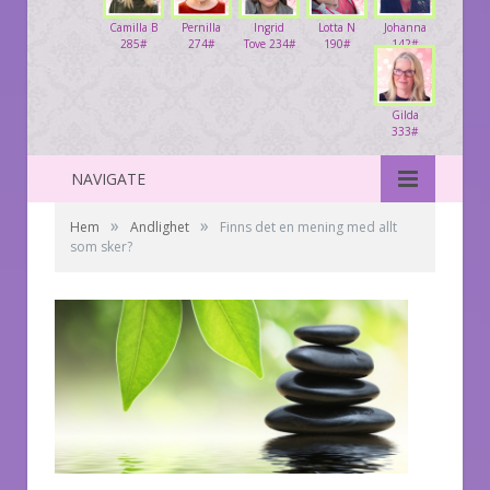
Camilla B
Pernilla
Ingrid
Lotta N
Johanna
285#
274#
Tove 234#
190#
142#
Gilda
333#
NAVIGATE
»
»
Hem
Andlighet
Finns det en mening med allt
som sker?