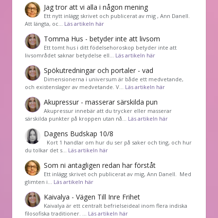
Jag tror att vi alla i någon mening
Ett nytt inlägg skrivet och publicerat av mig , Ann Danell.
Att längta, oc…
Läs artikeln här
Tomma Hus - betyder inte att livsom
Ett tomt hus i ditt födelsehoroskop betyder inte att
livsområdet saknar betydelse ell…
Läs artikeln här
Spökutredningar och portaler - vad
Dimensionerna i universum är både ett medvetande,
och existenslager av medvetande. V…
Läs artikeln här
Akupressur - masserar särskilda pun
Akupressur innebär att du trycker eller masserar
särskilda punkter på kroppen utan nå…
Läs artikeln här
Dagens Budskap 10/8
Kort 1 handlar om hur du ser på saker och ting, och hur
du tolkar det s…
Läs artikeln här
Som ni antagligen redan har förståt
Ett inlägg skrivet och publicerat av mig, Ann Danell. Med
glimten i…
Läs artikeln här
Kaivalya - Vägen Till Inre Frihet
Kaivalya är ett centralt befrielseideal inom flera indiska
filosofiska traditioner. …
Läs artikeln här