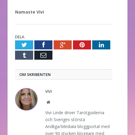
Namaste Vivi
DELA.
Twitter
Facebook
Google+
Pinterest
LinkedIn
Tumblr
E-
post
OM SKRIBENTEN
VIVI
Website
Vivi Linde driver Tarotguiderna
och Sveriges största
Andliga/Mediala bloggportal med
över 90 stycken bloggare med