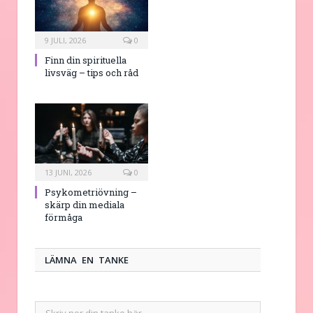
9 JULI, 2026
0
Finn din spirituella
livsväg – tips och råd
13 JUNI, 2026
0
Psykometriövning –
skärp din mediala
förmåga
LÄMNA EN TANKE