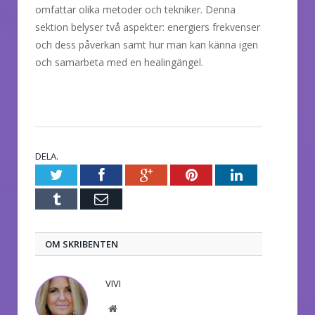
omfattar olika metoder och tekniker. Denna
sektion belyser två aspekter: energiers frekvenser
och dess påverkan samt hur man kan känna igen
och samarbeta med en healingängel.
DELA.
Twitter
Facebook
Google+
Pinterest
LinkedIn
Tumblr
E-
post
OM SKRIBENTEN
VIVI
Website