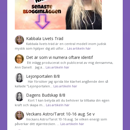
Kabbala Livets Träd
Kabbala livets träd är en central modell inom judisk
mystik som hjälper dig att utfor…
Läs artikeln här
Det är som vi numera oftare identif
͏ Ett inlägg producerat och publicerat av mig densamma,
Ann Danell. Jag ä…
Läs artikeln här
Lejonportalen 8/8
Här försöker jag sprida lite klarhet angående den så
kallade ”Lejonportalen…
Läs artikeln här
Dagens Budskap 8/8
Kort 1 kan betyda att du behöver ta tillbaka din egen
kraft och skapa m…
Läs artikeln här
Veckans Astro/Tarot 10-16 aug. Se v
Veckans Astro/Tarot 10-16 aug. Se vilken energi som
påverkar ditt stjärntecken. …
Läs artikeln här