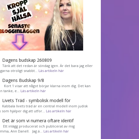
Dagens budskap 260809
Tänk att det redan är söndag igen. Är det bara jag eller
agarna otroligt snabbt…
Läs artikeln här
Dagens Budskap 9/8
Kort 1 visar att något börjar klarna inom dig. Det kan
en tanke, e…
Läs artikeln här
Livets Träd - symbolisk modell för
Kabbala livets träd är en central modell inom judisk
k som hjälper dig att utfor…
Läs artikeln här
Det är som vi numera oftare identif
͏ Ett inlägg producerat och publicerat av mig
mma, Ann Danell. Jag ä…
Läs artikeln här