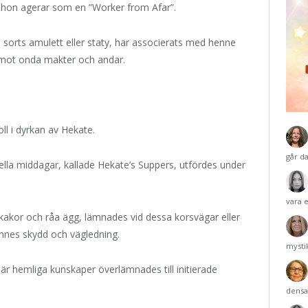
r hon agerar som en ”Worker from Afar”.
n sorts amulett eller staty, har associerats med henne
a mot onda makter och andar.
ll i dyrkan av Hekate.
går d
ella middagar, kallade Hekate’s Suppers, utfördes under
vara 
akor och råa ägg, lämnades vid dessa korsvägar eller
nnes skydd och vägledning.
mysti
är hemliga kunskaper överlämnades till initierade
densa