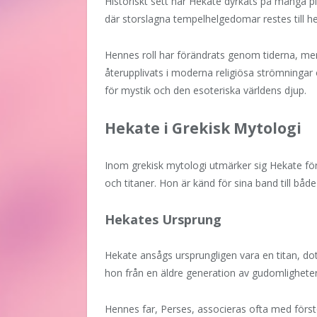
Historiskt sett har Hekate dyrkats på många pla
där storslagna tempelhelgedomar restes till h
Hennes roll har förändrats genom tiderna, men 
återupplivats i moderna religiösa strömningar 
för mystik och den esoteriska världens djup.
Hekate i Grekisk Mytologi
Inom grekisk mytologi utmärker sig Hekate för
och titaner. Hon är känd för sina band till både
Hekates Ursprung
Hekate ansågs ursprungligen vara en titan, dott
hon från en äldre generation av gudomlighet
Hennes far, Perses, associeras ofta med förs