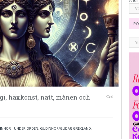
Andli
PO
i, häxkonst, natt, månen och
0
INNOR - UNDERJORDEN
,
GUDINNOR/GUDAR GREKLAND
,