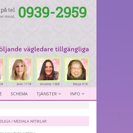
0939-2959
på tel
er minut.
följande vägledare tillgängliga
0#
Anki 177#
Annette 138#
Marya 81#
E
SCHEMA
TJÄNSTER
INFO
DLIGA / MEDIALA ARTIKLAR