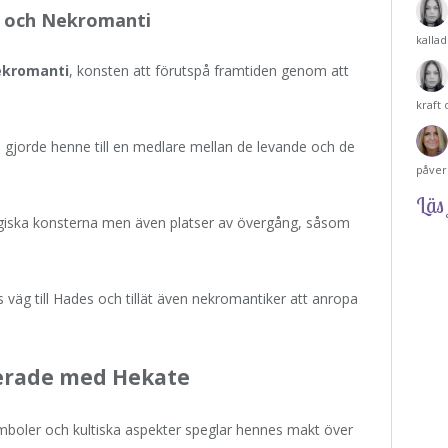
n och Nekromanti
kalla
ekromanti
, konsten att förutspå framtiden genom att
kraft
 gjorde henne till en medlare mellan de levande och de
påver
Läs 
giska konsterna men även platser av övergång, såsom
s väg till Hades och tillät även nekromantiker att anropa
ierade med Hekate
boler och kultiska aspekter speglar hennes makt över