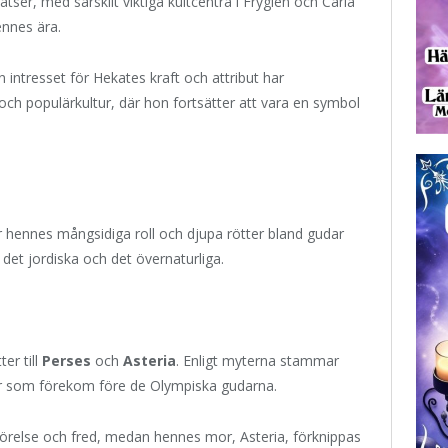
tser, med särskilt viktiga kultcentra i Frygien och Caria
ennes ära.
intresset för Hekates kraft och attribut har
och populärkultur, där hon fortsätter att vara en symbol
 hennes mångsidiga roll och djupa rötter bland gudar
 det jordiska och det övernaturliga.
er till
Perses
och
Asteria
. Enligt myterna stammar
er som förekom före de Olympiska gudarna.
törelse och fred, medan hennes mor, Asteria, förknippas