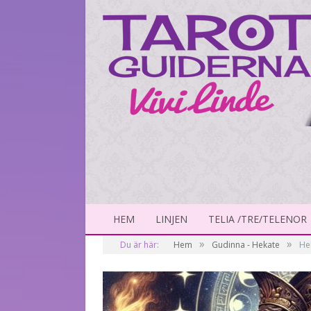
HEM
LINJEN
TELIA /TRE/TELENOR
»
»
Du är här:
Hem
Gudinna - Hekate
He