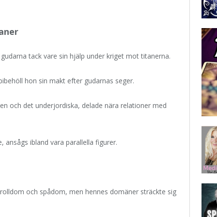
taner
udarna tack vare sin hjälp under kriget mot titanerna.
 bibehöll hon sin makt efter gudarnas seger.
den och det underjordiska, delade nära relationer med
ansågs ibland vara parallella figurer.
trolldom och spådom, men hennes domäner sträckte sig