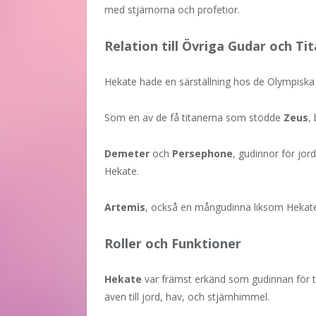
med stjärnorna och profetior.
Relation till Övriga Gudar och Ti
Hekate hade en särställning hos de Olympiska g
Som en av de få titanerna som stödde
Zeus
,
Demeter
och
Persephone
, gudinnor för jor
Hekate.
Artemis
, också en mångudinna liksom Hekate, 
Roller och Funktioner
Hekate
var främst erkänd som gudinnan för 
även till jord, hav, och stjärnhimmel.