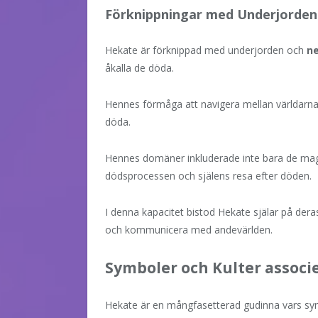
Förknippningar med Underjorde
Hekate är förknippad med underjorden och
n
åkalla de döda.
Hennes förmåga att navigera mellan världarna
döda.
Hennes domäner inkluderade inte bara de ma
dödsprocessen och själens resa efter döden.
I denna kapacitet bistod Hekate själar på dera
och kommunicera med andevärlden.
Symboler och Kulter assoc
Hekate är en mångfasetterad gudinna vars sym