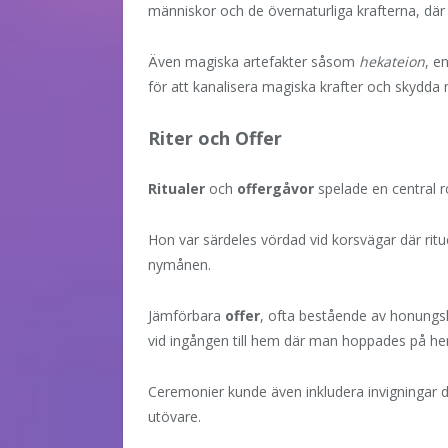
människor och de övernaturliga krafterna, dä
Även magiska artefakter såsom
hekateion
, e
för att kanalisera magiska krafter och skydd
Riter och Offer
Ritualer
och
offergåvor
spelade en central ro
Hon var särdeles vördad vid korsvägar där ritu
nymånen.
Jämförbara
offer
, ofta bestående av honungsk
vid ingången till hem där man hoppades på he
Ceremonier kunde även inkludera invigningar d
utövare.