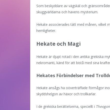
Som beskyddare av vägskäl och gränsområden
skuggvärldarna och havens mysterium.
Hekate associerades tätt med månen, vilket m
hemligheter.
Hekate och Magi
Hekate är djupt rotad i den antika grekiska m
nekromanti, känd för att bistå med sina krafter
Hekates Förbindelser med Troll
Hekate ansågs ha oöverträffade förmågor i
skyddshelgon av häxor och trollkarlar.
I de grekiska berättelserna, speciellt i
Theogon