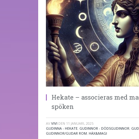
Hekate – associeras med mag
spöken
AV
VIVI
DEN
11 JANUARI, 2025
GUDINNA - HEKATE
,
GUDINNOR - DÖDSGUDINNOR
,
GUD
GUDINNOR/GUDAR ROM
,
HÄX&MAGI