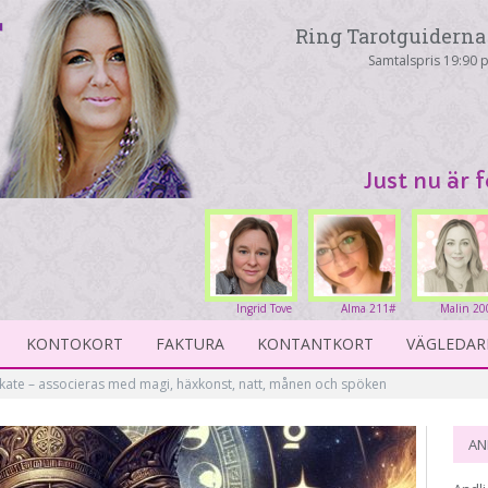
Ring Tarotguiderna 
Samtalspris 19:90 p
Just nu är 
Ingrid Tove
Alma 211#
Malin 20
234#
KONTOKORT
FAKTURA
KONTANTKORT
VÄGLEDAR
kate – associeras med magi, häxkonst, natt, månen och spöken
AN