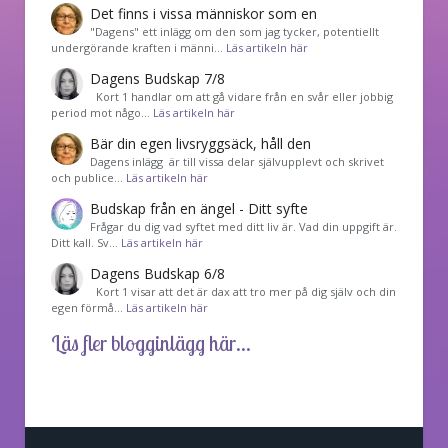
Det finns i vissa människor som en
"Dagens" ett inlägg om den som jag tycker, potentiellt
undergörande kraften i männi…
Läs artikeln här
Dagens Budskap 7/8
Kort 1 handlar om att gå vidare från en svår eller jobbig
period mot någo…
Läs artikeln här
Bär din egen livsryggsäck, håll den
Dagens inlägg är till vissa delar självupplevt och skrivet
och publice…
Läs artikeln här
Budskap från en ängel - Ditt syfte
Frågar du dig vad syftet med ditt liv är. Vad din uppgift är.
Ditt kall. Sv…
Läs artikeln här
Dagens Budskap 6/8
Kort 1 visar att det är dax att tro mer på dig själv och din
egen förmå…
Läs artikeln här
Läs fler blogginlägg här...