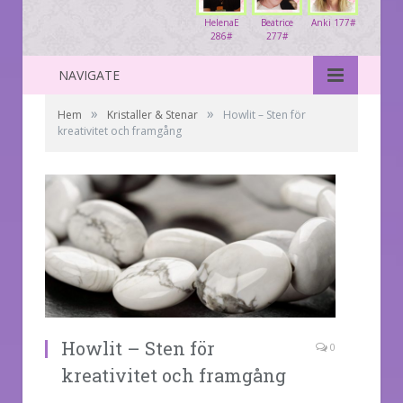
HelenaE
Beatrice
Anki 177#
286#
277#
NAVIGATE
»
»
Hem
Kristaller & Stenar
Howlit – Sten för
kreativitet och framgång
Howlit – Sten för
0
kreativitet och framgång