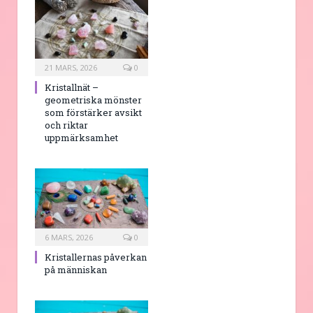
21 MARS, 2026
0
Kristallnät –
geometriska mönster
som förstärker avsikt
och riktar
uppmärksamhet
6 MARS, 2026
0
Kristallernas påverkan
på människan