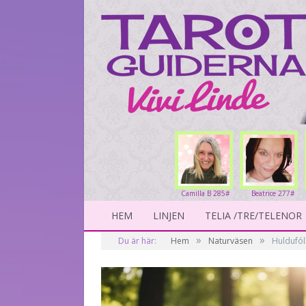
Camilla B 285#
Beatrice 277#
HEM
LINJEN
TELIA /TRE/TELENOR
»
»
Du är här:
Hem
Naturväsen
Huldufól