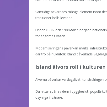
Samtidigt bevarades många element inom den fo
traditioner hölls levande.
Under 1800- och 1900-talen började nationalro
för sagornas väsen.
Moderniseringens påverkan märks: infrastruktur
där tro på huldufólk ibland påverkade vägdrag
Island älvors roll i kulturen
Alverna påverkar vardagslivet, turistnäringen o
Du hittar spår av dem i byggbeslut, populärkul
osynliga invånare.