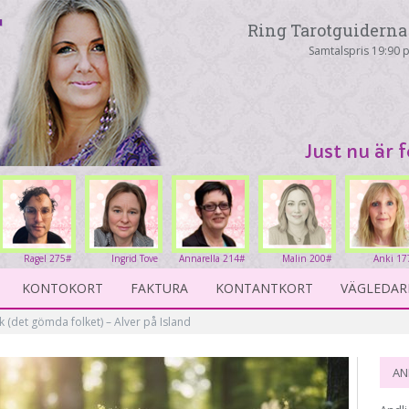
Ring Tarotguiderna 
Samtalspris 19:90 p
Just nu är 
Ragel 275#
Ingrid Tove
Annarella 214#
Malin 200#
Anki 17
234#
KONTOKORT
FAKTURA
KONTANTKORT
VÄGLEDAR
k (det gömda folket) – Alver på Island
AN