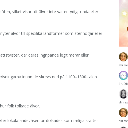
en, vilket visar att älvor inte var entydigt onda eller
knyter älvor till specifika landformer som stenhögar eller
ättstvister, där deras ingripande legitimerar eller
skriv
krivningarna innan de skrevs ned på 1100–1300-talen.
är. Di
din e
ur folk tolkade älvor.
a eller lokala andeväsen omtolkades som farliga krafter
skriv