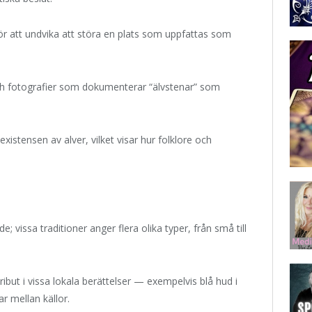
 för att undvika att störa en plats som uppfattas som
och fotografier som dokumenterar “älvstenar” som
xistensen av alver, vilket visar hur folklore och
e; vissa traditioner anger flera olika typer, från små till
ribut i vissa lokala berättelser — exempelvis blå hud i
r mellan källor.