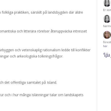
Er so
lkliga praktiken, särskilt på landsbygden där äldre
harmo
mantiska och litterära rörelser återuppväcka intresset
föres
här
byggen och vetenskaplig rationalism ledde till konflikter
Läs 
ningar och arkeologiska tolkningsfrågor.
ch det offentliga samtalet på Island.
tur och i hur många islänningar talar om landskapets