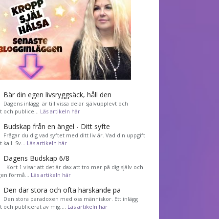
Bär din egen livsryggsäck, håll den
Dagens inlägg är till vissa delar självupplevt och
et och publice…
Läs artikeln här
Budskap från en ängel - Ditt syfte
Frågar du dig vad syftet med ditt liv är. Vad din uppgift
tt kall. Sv…
Läs artikeln här
Dagens Budskap 6/8
Kort 1 visar att det är dax att tro mer på dig själv och
gen förmå…
Läs artikeln här
Den där stora och ofta härskande pa
Den stora paradoxen med oss människor. Ett inlägg
et och publicerat av mig,…
Läs artikeln här