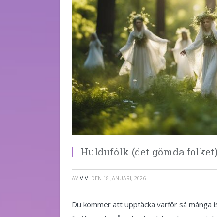
Huldufólk (det gömda folket)
AV
VIVI
DEN
18 JANUARI, 2026
Du kommer att upptäcka varför så många isl