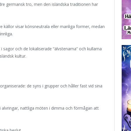
ldre germansk tro, men den isländska traditionen har
dre källor visar könsneutrala eller manliga former, medan
nnliga.
er i sagor och de lokaliserade “älvstenarna” och kullarna
ländsk kultur.
rganiserade: de syns i grupper och håller fast vid sina
alvringar, nattliga möten i dimma och förmågan att
iska beslut.