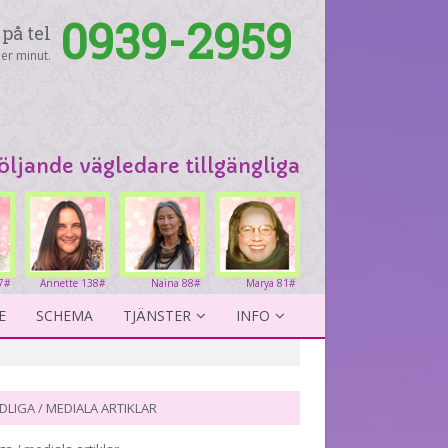
0939-2959
på tel
er minut.
följande vägledare tillgängliga
7#
Annette 138#
Naina 88#
Marya 81#
E
SCHEMA
TJÄNSTER
INFO
DLIGA / MEDIALA ARTIKLAR