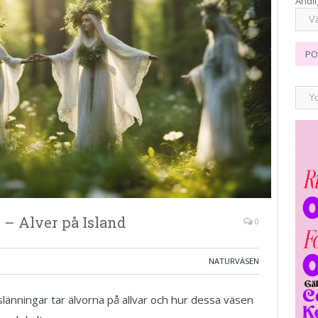
Andli
PO
 – Alver på Island
0
NATURVÄSEN
änningar tar älvorna på allvar och hur dessa väsen