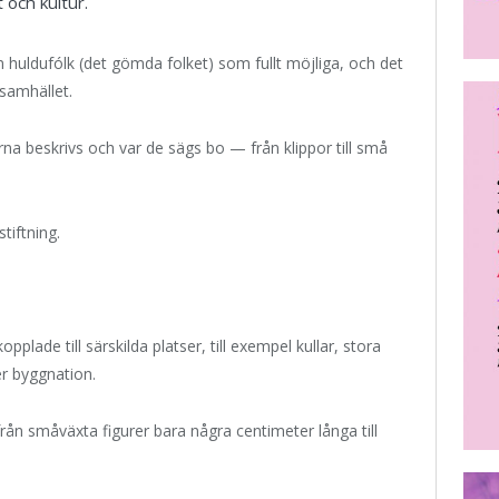
 och kultur.
 huldufólk (det gömda folket) som fullt möjliga, och det
 samhället.
orna beskrivs och var de sägs bo — från klippor till små
tiftning.
plade till särskilda platser, till exempel kullar, stora
er byggnation.
 från småväxta figurer bara några centimeter långa till