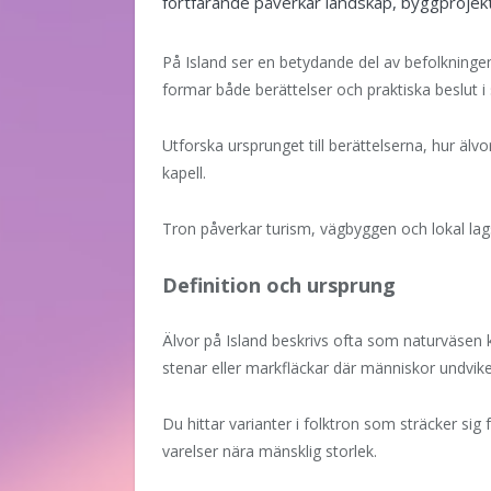
fortfarande påverkar landskap, byggprojekt
På Island ser en betydande del av befolkningen
formar både berättelser och praktiska beslut i
Utforska ursprunget till berättelserna, hur älv
kapell.
Tron påverkar turism, vägbyggen och lokal lags
Definition och ursprung
Älvor på Island beskrivs ofta som naturväsen kop
stenar eller markfläckar där människor undvik
Du hittar varianter i folktron som sträcker sig
varelser nära mänsklig storlek.