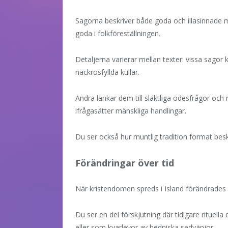
Sagorna beskriver både goda och illasinnade möt
goda i folkföreställningen.
Detaljerna varierar mellan texter: vissa sagor 
näckrosfyllda kullar.
Andra länkar dem till släktliga ödesfrågor och r
ifrågasätter mänskliga handlingar.
Du ser också hur muntlig tradition format bes
Förändringar över tid
När kristendomen spreds i Island förändrades h
Du ser en del förskjutning där tidigare rituell
eller som kvarlevor av hedniska sedvänjor.