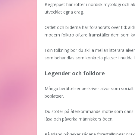
Begreppet har rötter i nordisk mytologi och ä
utvecklat egna drag.
Ordet och bilderna har förändrats över tid: äl
modern folktro oftare framställer dem som kvi
I din tolkning bör du skilja mellan litterära alv
som behandlas som konkreta platser i nutida is
Legender och folklore
Många berättelser beskriver älvor som socialt o
boplatser.
Du stöter på återkommande motiv som dans i 
låsa och påverka människors öden.
På Island påverkar sådana föreställningar prakt