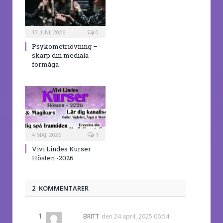
13 JUNI, 2026
0
Psykometriövning –
skärp din mediala
förmåga
4 MAJ, 2026
1
Vivi Lindes Kurser
Hösten -2026
2 KOMMENTARER
BRITT
den
24 april, 2025 06:54