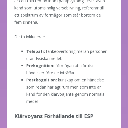
är centrala teman inom parapsykologi. ESP, även
känd som utomsinnlig varseblivning, refererar till
ett spektrum av förmågor som står bortom de
fem sinnena.
Detta inkluderar:
Telepati:
tankeöverföring mellan personer
utan fysiska medel.
Prekognition:
förmågan att förutse
händelser före de inträffar.
Postkognition:
kunskap om en händelse
som redan har ägt rum men som inte är
känd för den klärvoajante genom normala
medel.
Klärvoyans Förhållande till ESP