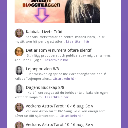
Kabbala Livets Träd
Kabbala livets träd är en central modell inom judisk
mystik som hjälper dig att utfor…
Läs artikeln här
Det är som vi numera oftare identif
͏ Ett inlägg producerat och publicerat av mig densamma,
Ann Danell. Jag ä…
Läs artikeln här
Lejonportalen 8/8
Här försöker jag sprida lite klarhet angående den så
kallade ”Lejonportalen…
Läs artikeln här
Dagens Budskap 8/8
Kort 1 kan betyda att du behöver ta tillbaka din egen
kraft och skapa m…
Läs artikeln här
Veckans Astro/Tarot 10-16 aug. Se v
Veckans Astro/Tarot 10-16 aug. Se vilken energi som
påverkar ditt stjärntecken. …
Läs artikeln här
Veckans Astro/Tarot 10-16 aug. Se v