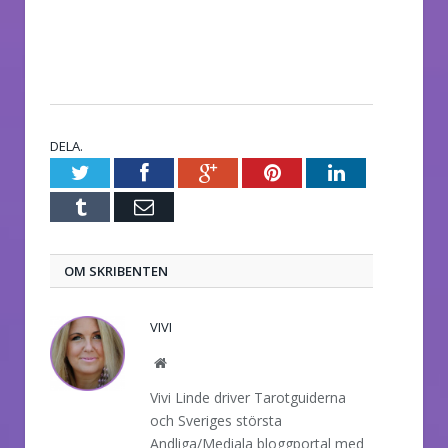
DELA.
Twitter
Facebook
Google+
Pinterest
LinkedIn
Tumblr
E-
post
OM SKRIBENTEN
VIVI
Website
Vivi Linde driver Tarotguiderna
och Sveriges största
Andliga/Mediala bloggportal med