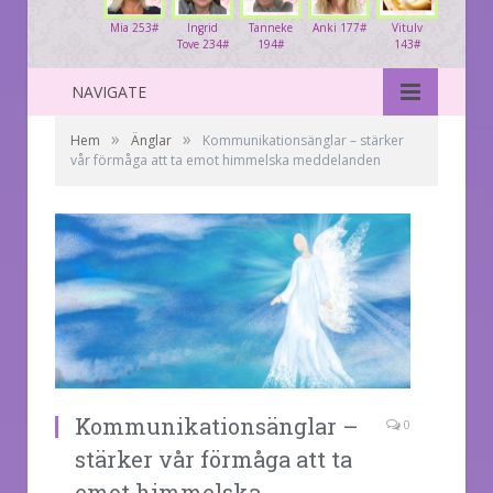
Mia 253#
Ingrid
Tanneke
Anki 177#
Vitulv
Tove 234#
194#
143#
NAVIGATE
»
»
Hem
Änglar
Kommunikationsänglar – stärker
vår förmåga att ta emot himmelska meddelanden
Kommunikationsänglar –
0
stärker vår förmåga att ta
emot himmelska