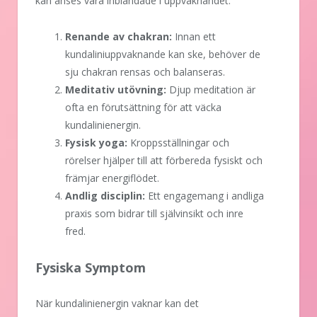
kan anses vara inblandade i uppvaknandet:
Renande av chakran:
Innan ett
kundaliniuppvaknande kan ske, behöver de
sju chakran rensas och balanseras.
Meditativ utövning:
Djup meditation är
ofta en förutsättning för att väcka
kundalinienergin.
Fysisk yoga:
Kroppsställningar och
rörelser hjälper till att förbereda fysiskt och
främjar energiflödet.
Andlig disciplin:
Ett engagemang i andliga
praxis som bidrar till självinsikt och inre
fred.
Fysiska Symptom
När kundalinienergin vaknar kan det