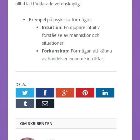
alltid lättförklarade vetenskapligt.
Exempel på psykiska förmågor:
Intuition:
En djupare intuitiv
förståelse av människor och
situationer.
Förkunskap:
Förmågan att känna
av händelser innan de inträffar.
DELA.
Twitter
Facebook
Google+
Pinterest
LinkedIn
Tumblr
E-
post
OM SKRIBENTEN