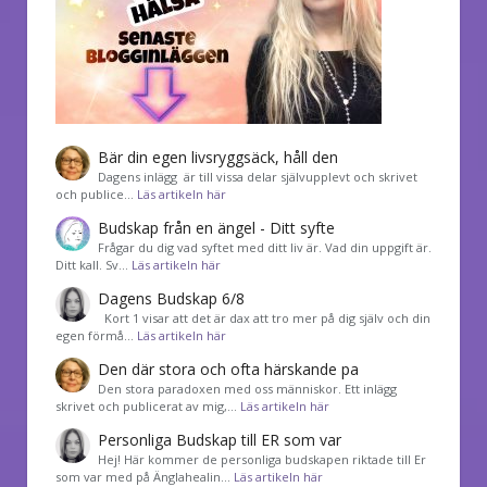
Bär din egen livsryggsäck, håll den
Dagens inlägg är till vissa delar självupplevt och skrivet
och publice…
Läs artikeln här
Budskap från en ängel - Ditt syfte
Frågar du dig vad syftet med ditt liv är. Vad din uppgift är.
Ditt kall. Sv…
Läs artikeln här
Dagens Budskap 6/8
Kort 1 visar att det är dax att tro mer på dig själv och din
egen förmå…
Läs artikeln här
Den där stora och ofta härskande pa
Den stora paradoxen med oss människor. Ett inlägg
skrivet och publicerat av mig,…
Läs artikeln här
Personliga Budskap till ER som var
Hej! Här kommer de personliga budskapen riktade till Er
som var med på Änglahealin…
Läs artikeln här