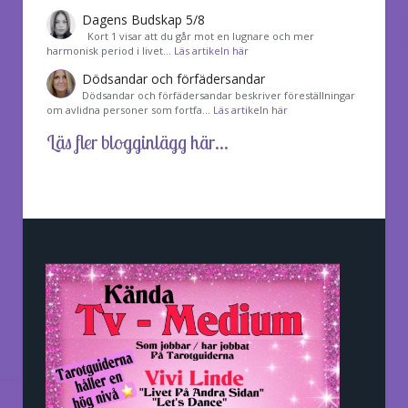
Dagens Budskap 5/8
Kort 1 visar att du går mot en lugnare och mer
harmonisk period i livet…
Läs artikeln här
Dödsandar och förfädersandar
Dödsandar och förfädersandar beskriver föreställningar
om avlidna personer som fortfa…
Läs artikeln här
Läs fler blogginlägg här...