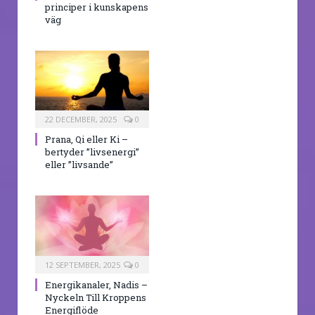
principer i kunskapens
väg
22 DECEMBER, 2025
0
Prana, Qi eller Ki –
bertyder ”livsenergi”
eller ”livsande”
12 SEPTEMBER, 2025
0
Energikanaler, Nadis –
Nyckeln Till Kroppens
Energiflöde