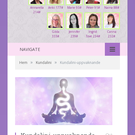
Annarella
Anki 177#
Marie 93#
Peter 91#
Naina 88#
214#
Gilda
Jennifer
Ingrid
Carina
333#
239#
Tove 234#
232#
NAVIGATE
»
»
Hem
Kundalini
Kundalini-uppvaknande
0