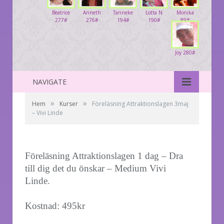
Beatrice
Anneth
Tanneke
Lotta N
Monika
277#
276#
194#
190#
89#
Joy 280#
NAVIGATE
»
»
Hem
Kurser
Föreläsning Attraktionslagen 3maj
– Vivi Linde
Föreläsning Attraktionslagen 1 dag – Dra
till dig det du önskar – Medium Vivi
Linde.
Kostnad: 495kr