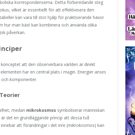
boliska korrespondenserna. Detta förberedande steg
us, vilket är essentiellt för att effektivisera den
eller kan vara till stor hjälp för praktiserande häxor
g om hur man bäst kan kombinera och använda olika
isk påverkan.
inciper
konceptet att den observerbara världen är direkt
t elementen har en central plats i magin. Energier anses
r och komponenter.
Teorier
helhet, medan
mikrokosmos
symboliserar människan
är det en grundläggande princip att dessa två
innebär att förändringar i det inre (mikrokosmos) kan