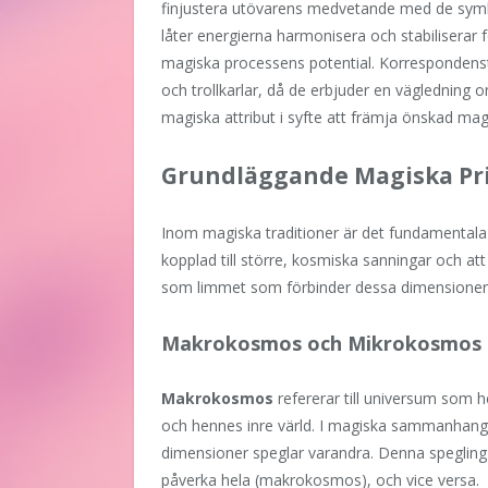
finjustera utövarens medvetande med de sym
låter energierna harmonisera och stabiliserar fok
magiska processens potential. Korrespondenstab
och trollkarlar, då de erbjuder en väglednin
magiska attribut i syfte att främja önskad mag
Grundläggande Magiska Pr
Inom magiska traditioner är det fundamentala 
kopplad till större, kosmiska sanningar och at
som limmet som förbinder dessa dimensione
Makrokosmos och Mikrokosmos 
Makrokosmos
refererar till universum som 
och hennes inre värld. I magiska sammanhang 
dimensioner speglar varandra. Denna spegling 
påverka hela (makrokosmos), och vice versa.