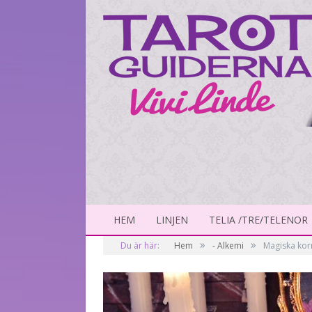
HEM
LINJEN
TELIA /TRE/TELENOR
»
»
Du är här:
Hem
- Alkemi
Magiska korr