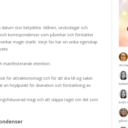
och datum stor betydelse. Månen, veckodagar och
er och korrespondenser som påverkar och förstärker
verkar magin starkt. Varje fas har sin unika egenskap
bete.
h manifesterande intention.
densa
isk för attraktionsmagi och för att dra till sig saker.
kalla
r en höjdpunkt för divination och förstärkning av
ingsfokuserad magi och att släppa taget om det som
kraft
ondenser
påver