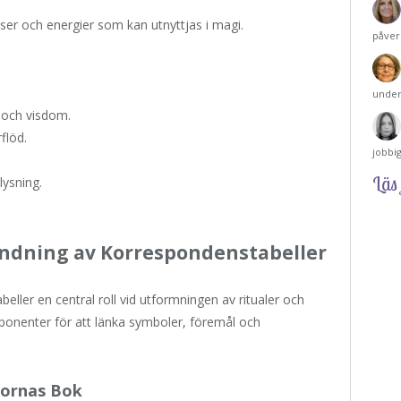
er och energier som kan utnyttjas i magi.
påver
under
och visdom.
flöd.
jobbi
Läs 
ysning.
ndning av Korrespondenstabeller
beller en central roll vid utformningen av ritualer och
ponenter för att länka symboler, föremål och
gornas Bok