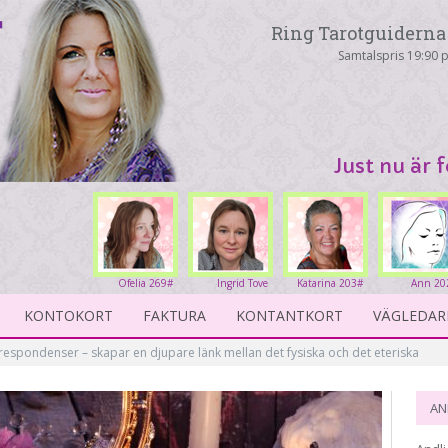
Ring Tarotguiderna 
Samtalspris 19:90 p
Just nu är 
Ofelia 269#
Ingrid Tove
Katarina 203#
Ann 20
234#
KONTOKORT
FAKTURA
KONTANTKORT
VÄGLEDAR
espondenser – skapar en djupare länk mellan det fysiska och det eteriska
AN