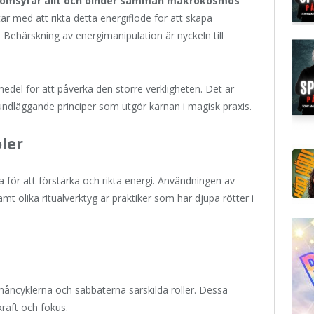
enomsyrar allt och binder samman makrokosmos
r med att rikta detta energiflöde för att skapa
Behärskning av energimanipulation är nyckeln till
edel för att påverka den större verkligheten. Det är
dläggande principer som utgör kärnan i magisk praxis.
ler
a för att förstärka och rikta energi. Användningen av
mt olika ritualverktyg är praktiker som har djupa rötter i
måncyklerna och sabbaterna särskilda roller. Dessa
kraft och fokus.