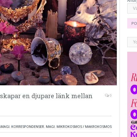
Andli
PO
skapar en djupare länk mellan
0
&MAGI
,
KORRESPONDENSER
,
MAGI
,
MIKROKOSMOS / MAKROKOSMOS