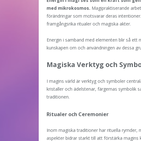
Energin i magi ses som en kraft som g
med mikrokosmos.
Magipraktiserande arbeta
förändringar som motsvarar deras intentioner. 
framgångsrika ritualer och magiska akter.
Energin i samband med elementen blir så ett m
kunskapen om och användningen av dessa grun
Magiska Verktyg och Symbo
I magins värld är verktyg och symboler central
kristaller och ädelstenar, färgernas symbolik sa
traditionen.
Ritualer och Ceremonier
Inom magiska traditioner har rituella rymder, 
aspekter bidrar starkt till att förstärka magins 