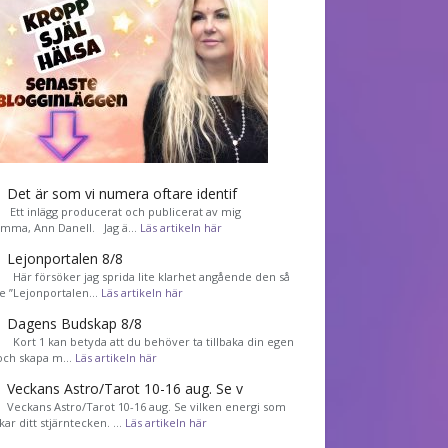
Det är som vi numera oftare identif
͏ Ett inlägg producerat och publicerat av mig
mma, Ann Danell. Jag ä…
Läs artikeln här
Lejonportalen 8/8
Här försöker jag sprida lite klarhet angående den så
de ”Lejonportalen…
Läs artikeln här
Dagens Budskap 8/8
Kort 1 kan betyda att du behöver ta tillbaka din egen
 och skapa m…
Läs artikeln här
Veckans Astro/Tarot 10-16 aug. Se v
Veckans Astro/Tarot 10-16 aug. Se vilken energi som
kar ditt stjärntecken. …
Läs artikeln här