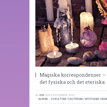
Magiska korrespondenser – 
det fysiska och det eteriska
AV
VIVI
DEN
4 NOVEMBER, 2024
- ALKEMI
,
- OCKULTISM / ESOTERISM / MYSTISISM
,
HÄX