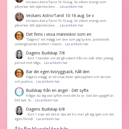
Veckans Astro/Tarot 10-16 aug. Se vilken energi som
påverkar ditt stjärntecken. …
Läs artikeln här
Veckans Astro/Tarot 10-16 aug. Se v
Veckans Astro/Tarot 10-16 aug. Se vilken energi som
påverkar ditt stjärntecken. …
Läs artikeln här
Det finns i vissa människor som en
"Dagens" ett inlägg om den som jag tycker, potentiellt
undergörande kraften i männi…
Läs artikeln här
Dagens Budskap 7/8
Kort 1 handlar om att gå vidare från en svår eller jobbig
period mot någo…
Läs artikeln här
Bär din egen livsryggsäck, håll den
Dagens inlägg är till vissa delar självupplevt och skrivet
och publice…
Läs artikeln här
Budskap från en ängel - Ditt syfte
Frågar du dig vad syftet med ditt liv är. Vad din uppgift är.
Ditt kall. Sv…
Läs artikeln här
Dagens Budskap 6/8
Kort 1 visar att det är dax att tro mer på dig själv och din
egen förmå…
Läs artikeln här