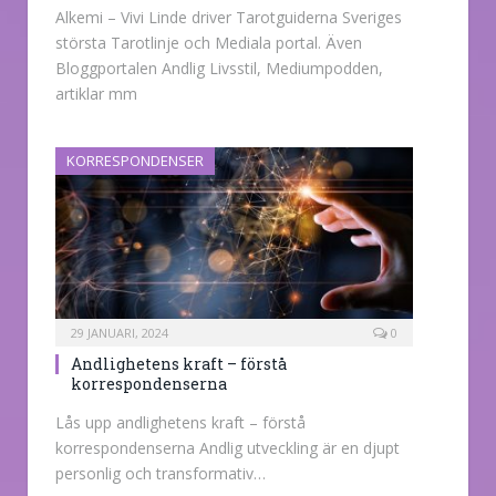
Alkemi – Vivi Linde driver Tarotguiderna Sveriges
största Tarotlinje och Mediala portal. Även
Bloggportalen Andlig Livsstil, Mediumpodden,
artiklar mm
KORRESPONDENSER
29 JANUARI, 2024
0
Andlighetens kraft – förstå
korrespondenserna
Lås upp andlighetens kraft – förstå
korrespondenserna Andlig utveckling är en djupt
personlig och transformativ…