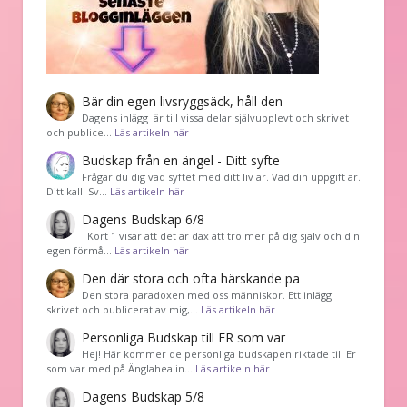
Bär din egen livsryggsäck, håll den
Dagens inlägg är till vissa delar självupplevt och skrivet
och publice…
Läs artikeln här
Budskap från en ängel - Ditt syfte
Frågar du dig vad syftet med ditt liv är. Vad din uppgift är.
Ditt kall. Sv…
Läs artikeln här
Dagens Budskap 6/8
Kort 1 visar att det är dax att tro mer på dig själv och din
egen förmå…
Läs artikeln här
Den där stora och ofta härskande pa
Den stora paradoxen med oss människor. Ett inlägg
skrivet och publicerat av mig,…
Läs artikeln här
Personliga Budskap till ER som var
Hej! Här kommer de personliga budskapen riktade till Er
som var med på Änglahealin…
Läs artikeln här
Dagens Budskap 5/8