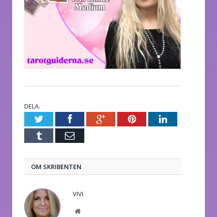
DELA.
Twitter
Facebook
Google+
Pinterest
LinkedIn
Tumblr
E-
post
OM SKRIBENTEN
VIVI
Website