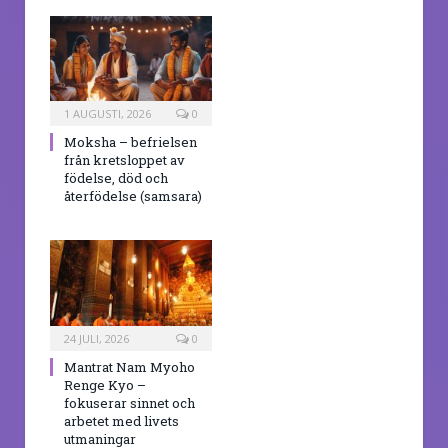
1 AUGUSTI, 2026
0
Moksha – befrielsen
från kretsloppet av
födelse, död och
återfödelse (samsara)
24 JULI, 2026
0
Mantrat Nam Myoho
Renge Kyo –
fokuserar sinnet och
arbetet med livets
utmaningar