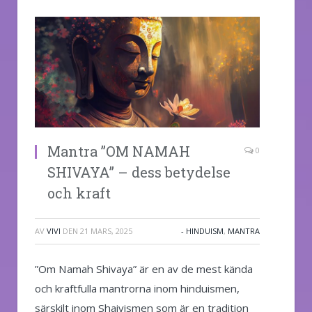
Mantra ”OM NAMAH
0
SHIVAYA” – dess betydelse
och kraft
AV
VIVI
DEN
21 MARS, 2025
- HINDUISM
,
MANTRA
”Om Namah Shivaya” är en av de mest kända
och kraftfulla mantrorna inom hinduismen,
särskilt inom Shaivismen som är en tradition