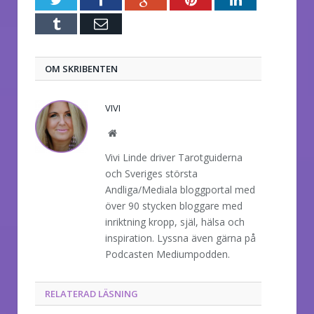
Tumblr
E-
post
OM SKRIBENTEN
VIVI
Website
Vivi Linde driver Tarotguiderna
och Sveriges största
Andliga/Mediala bloggportal med
över 90 stycken bloggare med
inriktning kropp, själ, hälsa och
inspiration. Lyssna även gärna på
Podcasten Mediumpodden.
RELATERAD LÄSNING