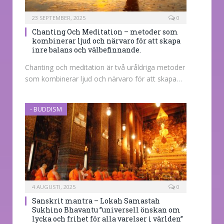
23 SEPTEMBER, 2025
0
Chanting Och Meditation – metoder som
kombinerar ljud och närvaro för att skapa
inre balans och välbefinnande.
Chanting och meditation är två uråldriga metoder
som kombinerar ljud och närvaro för att skapa…
- BUDDISM
4 AUGUSTI, 2025
0
Sanskrit mantra – Lokah Samastah
Sukhino Bhavantu ”universell önskan om
lycka och frihet för alla varelser i världen”