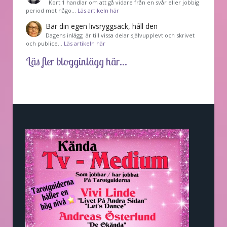
Kort 1 handlar om att gå vidare från en svår eller jobbig
period mot någo…
Läs artikeln här
Bär din egen livsryggsäck, håll den
Dagens inlägg är till vissa delar självupplevt och skrivet
och publice…
Läs artikeln här
Läs fler blogginlägg här...