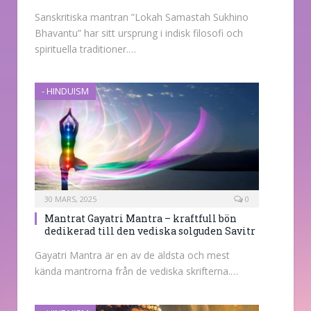
Sanskritiska mantran ”Lokah Samastah Sukhino
Bhavantu” har sitt ursprung i indisk filosofi och
spirituella traditioner.…
- HINDUISM
30 MARS, 2025
0
Mantrat Gayatri Mantra – kraftfull bön
dedikerad till den vediska solguden Savitr
Gayatri Mantra är en av de äldsta och mest
kända mantrorna från de vediska skrifterna.…