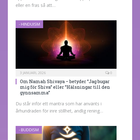
eller en fras så att…
- HINDUISM
3 JANUARI, 2026
0
Om Namah Shivaya – betyder ”Jag bugar
mig för Shiva” eller ”Hälsningar till den
gynnsamma”
Du står inför ett mantra som har använts i
århundraden för inre stillhet, andlig rening…
- BUDDISM