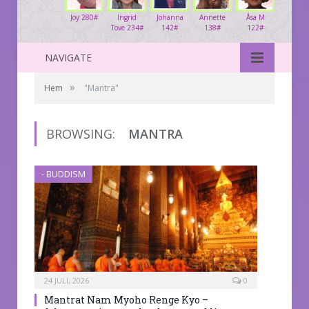
Joy 280#
Ingrid
Johanna
Annette
Åsa M
Tove 234#
142#
138#
122#
NAVIGATE
»
Hem
"Mantra"
BROWSING:
MANTRA
- BUDDISM
24 JULI, 2026
0
Mantrat Nam Myoho Renge Kyo –