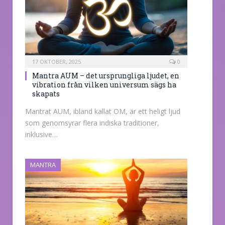
17 OKTOBER, 2025
0
Mantra AUM – det ursprungliga ljudet, en
vibration från vilken universum sägs ha
skapats
Mantrat AUM, ibland kallat OM, är ett heligt ljud
som genomsyrar flera indiska traditioner,
inklusive…
MANTRA