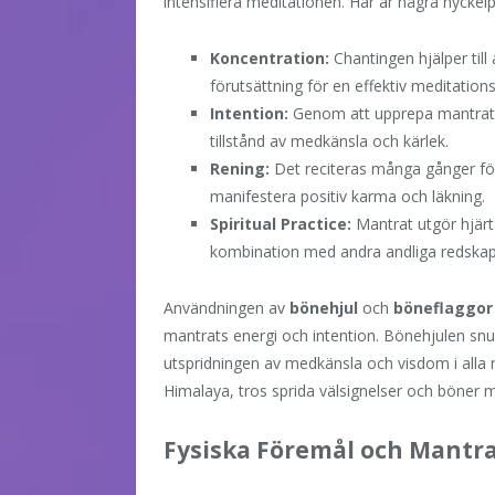
intensifiera meditationen. Här är några nyckel
Koncentration:
Chantingen hjälper till
förutsättning för en effektiv meditation
Intention:
Genom att upprepa mantrat m
tillstånd av medkänsla och kärlek.
Rening:
Det reciteras många gånger fö
manifestera positiv karma och läkning.
Spiritual Practice:
Mantrat utgör hjärt
kombination med andra andliga redskap
Användningen av
bönehjul
och
böneflaggor
mantrats energi och intention. Bönehjulen snu
utspridningen av medkänsla och visdom i alla 
Himalaya, tros sprida välsignelser och böner 
Fysiska Föremål och Mantra