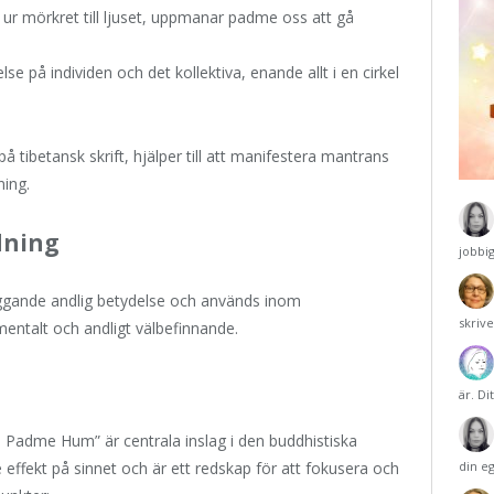
r mörkret till ljuset, uppmanar padme oss att gå
e på individen och det kollektiva, enande allt i en cirkel
å tibetansk skrift, hjälper till att manifestera mantrans
ning.
dning
jobbi
gande andlig betydelse och används inom
skriv
mentalt och andligt välbefinnande.
är. Di
Padme Hum” är centrala inslag i den buddhistiska
effekt på sinnet och är ett redskap för att fokusera och
din e