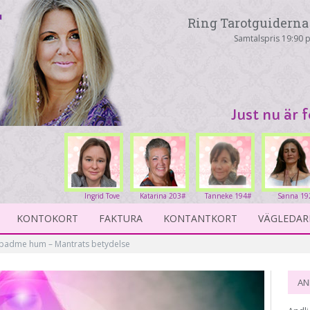
Ring Tarotguiderna 
Samtalspris 19:90 p
Just nu är 
Ingrid Tove
Katarina 203#
Tanneke 194#
Sanna 19
234#
KONTOKORT
FAKTURA
KONTANTKORT
VÄGLEDAR
padme hum – Mantrats betydelse
AN