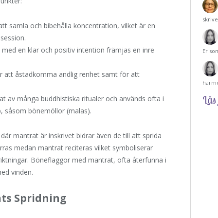
punkter:
skriv
 att samla och bibehålla koncentration, vilket är en
ssession.
ed en klar och positiv intention främjas en inre
Er so
r att åstadkomma andlig renhet samt för att
harmo
Läs 
at av många buddhistiska ritualer och används ofta i
, såsom bönemöllor (malas).
där mantrat är inskrivet bidrar även de till att sprida
rras medan mantrat reciteras vilket symboliserar
riktningar. Böneflaggor med mantrat, ofta återfunna i
med vinden.
ts Spridning