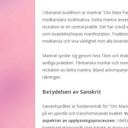
I tibetansk buddhism är mantrat ”Om Mani Pa
medkänslans bodhisattva. Detta mantra anses 
recitation är en central praktik. Det har också
som Avalokiteshvaras manifestation. Traditione
medkänsla och visa vänlighet mot alla levande 
Mantrat sprider sig genom hela Tibet och etab
andliga praktiken. Tibetanska munkar och nunno
recitation av detta mantra, ibland ackompanjer
räkningen.
Betydelsen av Sanskrit
Sanskritspråket är fundamentalt för ”Om Mani
på en specifik och transformerande kvalitet.
V
aspekter av upplysningsprocessen
. I det
kommunikationsspråk utan bärare av djupa spir