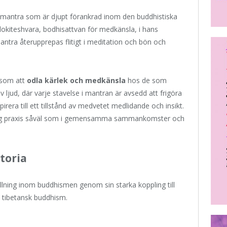
mantra som är djupt förankrad inom den buddhistiska
alokiteshvara, bodhisattvan för medkänsla, i hans
ntra återupprepas flitigt i meditation och bön och
åsom att
odla kärlek och medkänsla
hos de som
 ljud, där varje stavelse i mantran är avsedd att frigöra
irera till ett tillstånd av medvetet medlidande och insikt.
ig praxis såväl som i gemensamma sammankomster och
toria
ning inom buddhismen genom sin starka koppling till
 tibetansk buddhism.