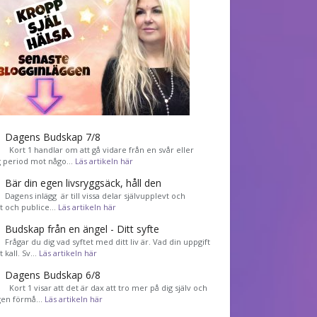
Dagens Budskap 7/8
Kort 1 handlar om att gå vidare från en svår eller
g period mot någo…
Läs artikeln här
Bär din egen livsryggsäck, håll den
Dagens inlägg är till vissa delar självupplevt och
et och publice…
Läs artikeln här
Budskap från en ängel - Ditt syfte
Frågar du dig vad syftet med ditt liv är. Vad din uppgift
tt kall. Sv…
Läs artikeln här
Dagens Budskap 6/8
Kort 1 visar att det är dax att tro mer på dig själv och
gen förmå…
Läs artikeln här