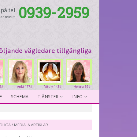
0939-2959
på tel
er minut.
följande vägledare tillgängliga
2#
Anki 177#
Vitulv 143#
Helena 59#
E
SCHEMA
TJÄNSTER
INFO
DLIGA / MEDIALA ARTIKLAR