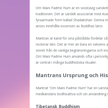
Om Mani Padme Hum är en sexstavig sanskrit
traditionen. Det är särskilt associerat med Av
fyraarmade form kallad Shadakshari. Denna ma
anses innehålla essensen av Buddhas läror.
Mantran är känd för sina påstådda fördelar s
reciterar den. Det är mer än bara en sekvens av
sinnet från de vanliga begränsningarna och insp
Om Mani Padme Hum används ofta i personl
är central i många buddhistiska ritualer.
Mantrans Ursprung och His
Mantrat ”Om Mani Padme Hum” har en särställ
medkänslans bodhisattva och sin användning i
Tibetansk Buddhism