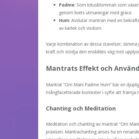
Padme
: Som lotusblomman som växer u
genom livets utmaningar med grace.
Hum
: Avslutar mantran med en bekräftels
av kärlek och visdom.
Varje kombination av dessa stavelser, skrivna p
kraft och stödja den enskildes väg mot upplys
Mantrats Effekt och Använ
Mantrat ”Om Mani Padme Hum” bär en djuplig
mångfacetterade kontexter i syfte att främja 
Chanting och Meditation
Meditation och chanting av mantrat ”Om Mani 
praxisen. Mantrachanting anses ha en renande 