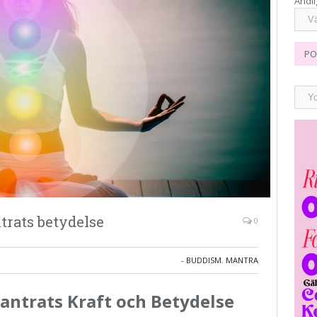
Andli
PO
rats betydelse
0
- BUDDISM
,
MANTRA
trats Kraft och Betydelse