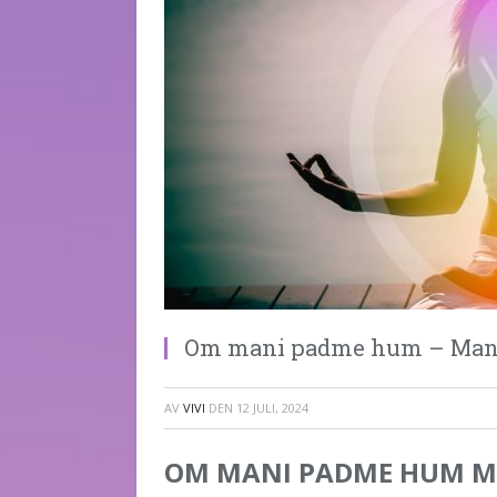
Om mani padme hum – Mant
AV
VIVI
DEN
12 JULI, 2024
OM MANI PADME HUM Man