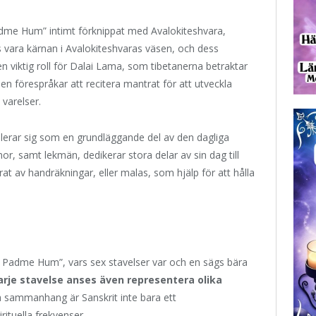
dme Hum” intimt förknippat med Avalokiteshvara,
vara kärnan i Avalokiteshvaras väsen, och dess
 en viktig roll för Dalai Lama, som tibetanerna betraktar
n förespråkar att recitera mantrat för att utveckla
varelser.
lerar sig som en grundläggande del av den dagliga
r, samt lekmän, dedikerar stora delar av sin dag till
at av handräkningar, eller malas, som hjälp för att hålla
 Padme Hum”, vars sex stavelser var och en sägs bära
arje stavelse anses även representera olika
ta sammanhang är Sanskrit inte bara ett
ituella frekvenser.