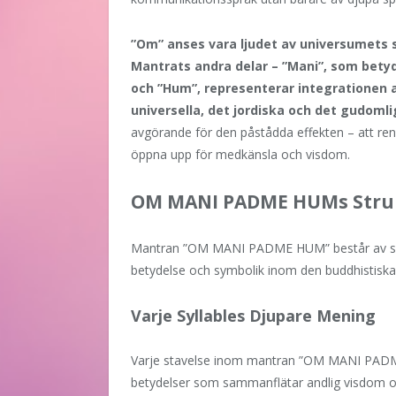
”Om” anses vara ljudet av universumets s
Mantrats andra delar – ”Mani”, som bety
och ”Hum”, representerar integrationen 
universella, det jordiska och det gudoml
avgörande för den påstådda effekten – att rena
öppna upp för medkänsla och visdom.
OM MANI PADME HUMs Strukt
Mantran ”OM MANI PADME HUM” består av sex k
betydelse och symbolik inom den buddhistiska 
Varje Syllables Djupare Mening
Varje stavelse inom mantran ”OM MANI PADME 
betydelser som sammanflätar andlig visdom o