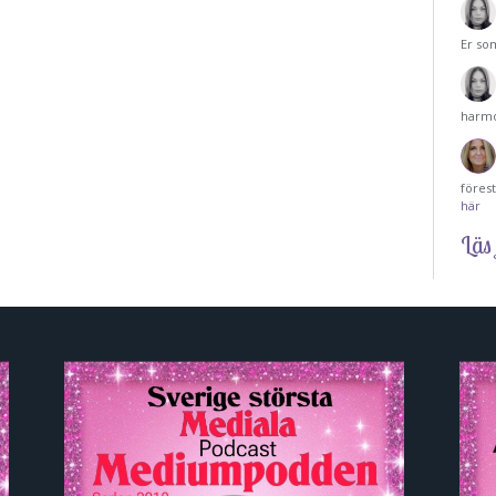
Er so
harmo
föres
här
Läs 