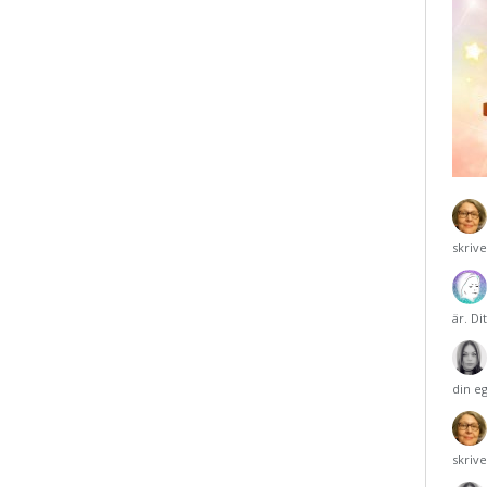
skriv
är. Di
din e
skriv