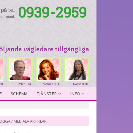
0939-2959
på tel
er minut.
följande vägledare tillgängliga
7#
Peter 91#
Monika 89#
Naina 88#
E
SCHEMA
TJÄNSTER
INFO
DLIGA / MEDIALA ARTIKLAR