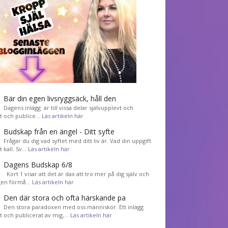
Bär din egen livsryggsäck, håll den
Dagens inlägg är till vissa delar självupplevt och
et och publice…
Läs artikeln här
Budskap från en ängel - Ditt syfte
Frågar du dig vad syftet med ditt liv är. Vad din uppgift
tt kall. Sv…
Läs artikeln här
Dagens Budskap 6/8
Kort 1 visar att det är dax att tro mer på dig själv och
gen förmå…
Läs artikeln här
Den där stora och ofta härskande pa
Den stora paradoxen med oss människor. Ett inlägg
et och publicerat av mig,…
Läs artikeln här