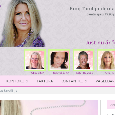
Ring Tarotguiderna 
Samtalspris 19:90 p
Just nu är 
Gilda 333#
Beatrice 277#
Katarina 203#
Anki 17
KONTOKORT
FAKTURA
KONTANTKORT
VÄGLEDAR
as tarotlinje
AN