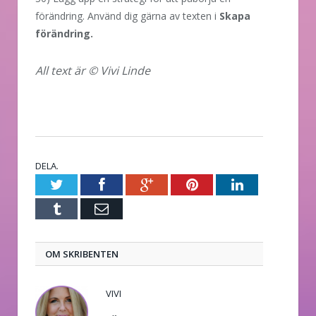
förändring. Använd dig gärna av texten i
Skapa
förändring.
All text är © Vivi Linde
DELA.
Twitter
Facebook
Google+
Pinterest
LinkedIn
Tumblr
E-
post
OM SKRIBENTEN
VIVI