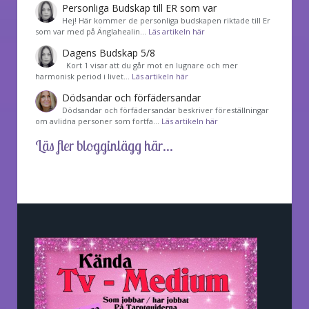
Personliga Budskap till ER som var
Hej! Här kommer de personliga budskapen riktade till Er
som var med på Änglahealin…
Läs artikeln här
Dagens Budskap 5/8
Kort 1 visar att du går mot en lugnare och mer
harmonisk period i livet…
Läs artikeln här
Dödsandar och förfädersandar
Dödsandar och förfädersandar beskriver föreställningar
om avlidna personer som fortfa…
Läs artikeln här
Läs fler blogginlägg här...