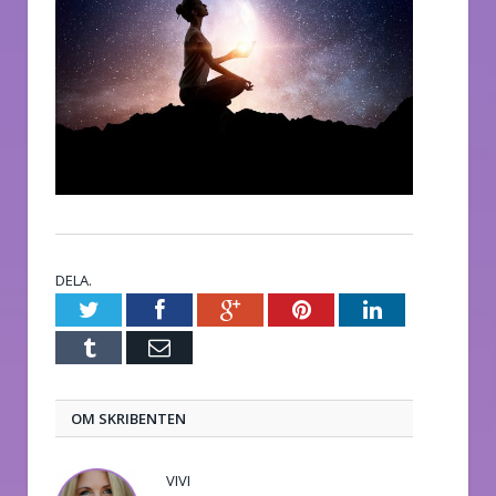
DELA.
Twitter
Facebook
Google+
Pinterest
LinkedIn
Tumblr
E-
post
OM SKRIBENTEN
VIVI