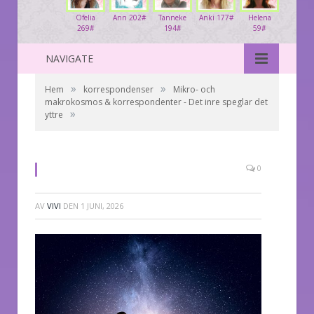
Ofelia
Ann 202#
Tanneke
Anki 177#
Helena
269#
194#
59#
NAVIGATE
»
»
Hem
korrespondenser
Mikro- och
makrokosmos & korrespondenter - Det inre speglar det
»
yttre
0
AV
VIVI
DEN
1 JUNI, 2026