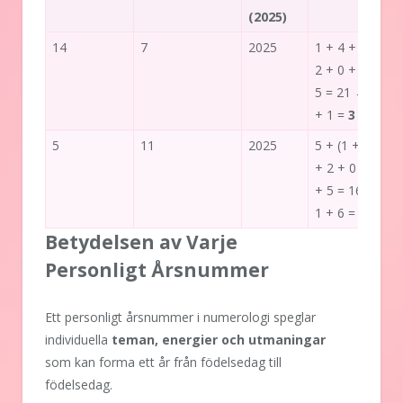
(2025)
14
7
2025
1 + 4 + 7 +
3
2 + 0 + 2 +
5 = 21 → 2
+ 1 =
3
5
11
2025
5 + (1 + 1)
7
+ 2 + 0 + 2
+ 5 = 16 →
1 + 6 =
7
Betydelsen av Varje
Personligt Årsnummer
Ett personligt årsnummer i numerologi speglar
individuella
teman, energier och utmaningar
som kan forma ett år från födelsedag till
födelsedag.