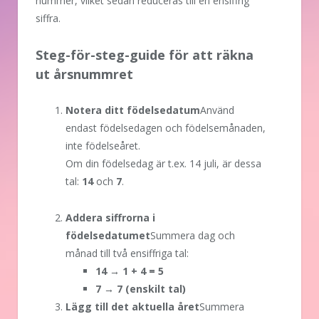
nummer, vilket sedan reduceras till en ensiffrig
siffra.
Steg-för-steg-guide för att räkna
ut årsnummret
Notera ditt födelsedatum
Använd
endast födelsedagen och födelsemånaden,
inte födelseåret.
Om din födelsedag är t.ex. 14 juli, är dessa
tal:
14
och
7
.
Addera siffrorna i
födelsedatumet
Summera dag och
månad till två ensiffriga tal:
14 → 1 + 4 = 5
7 → 7 (enskilt tal)
Lägg till det aktuella året
Summera