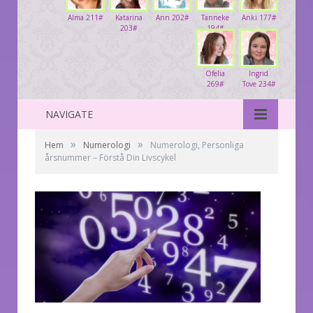
Alma 211#
Katarina
Ann 202#
Tanneke
Anki 177#
203#
194#
Ofelia
Ingrid
269#
Tove 234#
NAVIGATE
»
»
Hem
Numerologi
Numerologi, Personliga
årsnummer – Förstå Din Livscykel