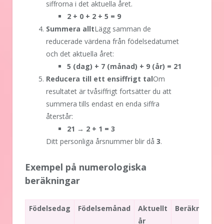
siffrorna i det aktuella året.
2 + 0 + 2 + 5 = 9
Summera allt
Lägg samman de
reducerade värdena från födelsedatumet
och det aktuella året:
5 (dag) + 7 (månad) + 9 (år) = 21
Reducera till ett ensiffrigt tal
Om
resultatet är tvåsiffrigt fortsätter du att
summera tills endast en enda siffra
återstår:
21 → 2 + 1 = 3
Ditt personliga årsnummer blir då
3
.
Exempel på numerologiska
beräkningar
Födelsedag
Födelsemånad
Aktuellt
Beräkning
P
år