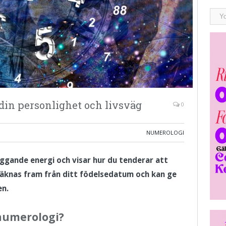
in personlighet och livsväg
0
NUMEROLOGI
gande energi och visar hur du tenderar att
 räknas fram från ditt födelsedatum och kan ge
en.
numerologi?