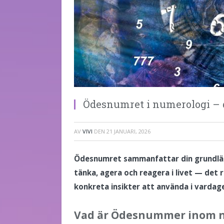
Ödesnumret i numerologi – d
AV
VIVI
DEN
21 JANUARI, 2026
Ödesnumret sammanfattar din grundläg
tänka, agera och reagera i livet — det
konkreta insikter att använda i vardag
Vad är Ödesnummer inom 