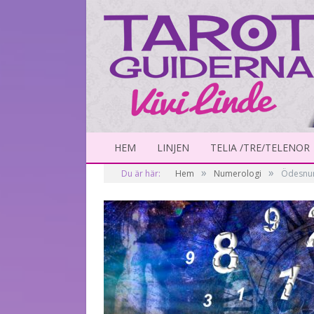
HEM
LINJEN
TELIA /TRE/TELENOR
»
»
Du är här:
Hem
Numerologi
Ödesnumr