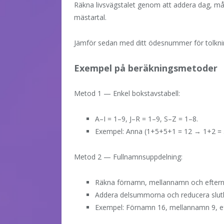
Räkna livsvägstalet genom att addera dag, månad
mästartal.
Jämför sedan med ditt ödesnummer för tolknin
Exempel på beräkningsmetoder
Metod 1 — Enkel bokstavstabell:
A–I = 1–9, J–R = 1–9, S–Z = 1–8.
Exempel: Anna (1+5+5+1 = 12 → 1+2 = 
Metod 2 — Fullnamnsuppdelning:
Räkna förnamn, mellannamn och eftern
Addera delsummorna och reducera slutl
Exempel: Förnamn 16, mellannamn 9, e