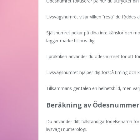
Ödesnumret fokuserar på hur du uttrycker din id
Livsvägsnumret visar vilken ”resa” du föddes a
Själsnumret pekar på dina inre känslor och mo
lägger märke till hos dig.
I praktiken använder du ödesnumret för att f
Livsvägsnumret hjälper dig förstå timing och k
Tillsammans ger talen en helhetsbild, men varje 
Beräkning av Ödesnummer
Du använder ditt fullständiga födelsenamn för 
livsväg i numerologi.