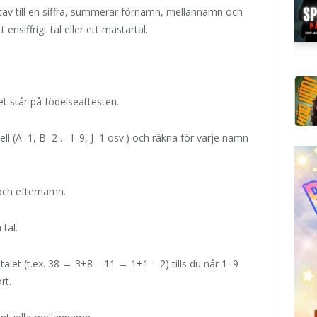
tav till en siffra, summerar förnamn, mellannamn och
ensiffrigt tal eller ett mästartal.
t står på födelseattesten.
abell (A=1, B=2 … I=9, J=1 osv.) och räkna för varje namn
och efternamn.
 tal.
alet (t.ex. 38 → 3+8 = 11 → 1+1 = 2) tills du når 1–9
rt.