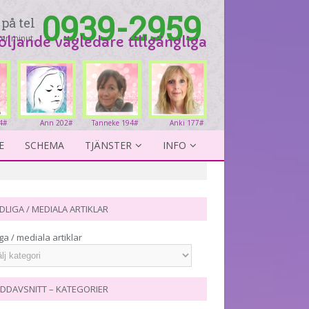
0939-2959
på tel
er minut.
följande vägledare tillgängliga
4#
Ann 202#
Tanneke 194#
Anki 177#
E
SCHEMA
TJÄNSTER
INFO
DLIGA / MEDIALA ARTIKLAR
ga / mediala artiklar
DDAVSNITT – KATEGORIER