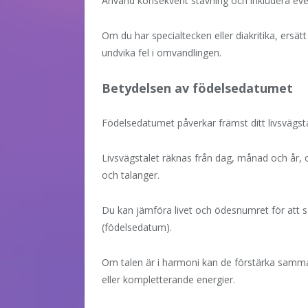
Använd konsekvent stavning och inkludera ev
Om du har specialtecken eller diakritika, er
undvika fel i omvandlingen.
Betydelsen av födelsedatumet
Födelsedatumet påverkar främst ditt livsvägst
Livsvägstalet räknas från dag, månad och år, o
och talanger.
Du kan jämföra livet och ödesnumret för att s
(födelsedatum).
Om talen är i harmoni kan de förstärka samma
eller kompletterande energier.