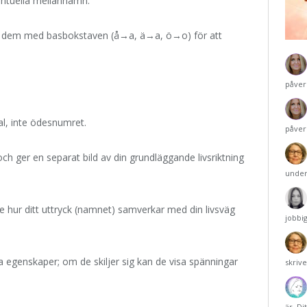
entuella mellannamn.
sätt dem med basbokstaven (å→a, ä→a, ö→o) för att
påver
al, inte ödesnumret.
påver
ch ger en separat bild av din grundläggande livsriktning
under
e hur ditt uttryck (namnet) samverkar med din livsväg
jobbi
 egenskaper; om de skiljer sig kan de visa spänningar
skriv
är. Di