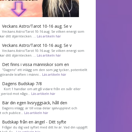
Veckans Astro/Tarot 10-16 aug. Se v
Veckans Astro/Tarot 10-16 aug. Se vilken energi som
kar ditt stjärntecken. …
Läs artikeln här
Veckans Astro/Tarot 10-16 aug. Se v
Veckans Astro/Tarot 10-16 aug. Se vilken energi som
kar ditt stjärntecken. …
Läs artikeln här
Det finns i vissa människor som en
"Dagens" ett inlägg om den som jag tycker, potentiellt
görande kraften i männi…
Läs artikeln här
Dagens Budskap 7/8
Kort 1 handlar om att gå vidare från en svår eller
g period mot någo…
Läs artikeln här
Bär din egen livsryggsäck, håll den
Dagens inlägg är till vissa delar självupplevt och
et och publice…
Läs artikeln här
Budskap från en ängel - Ditt syfte
Frågar du dig vad syftet med ditt liv är. Vad din uppgift
tt kall. Sv…
Läs artikeln här