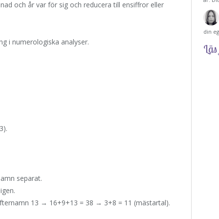
 och år var för sig och reducera till ensiffror eller
din e
g i numerologiska analyser.
Läs 
3).
amn separat.
igen.
fternamn 13 → 16+9+13 = 38 → 3+8 = 11 (mästartal).