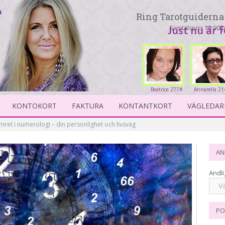
Ring Tarotguiderna 
Samtalspris 19:90 p
Just nu är 
Beatrice 277#
Annarella 21
KONTOKORT
FAKTURA
KONTANTKORT
VÄGLEDAR
et i numerologi – din personlighet och livsväg
AN
Andli
PO