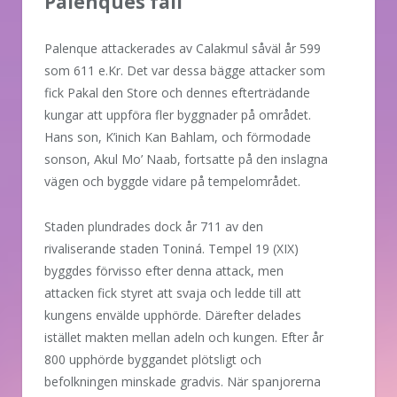
Palenques fall
Palenque attackerades av Calakmul såväl år 599
som 611 e.Kr. Det var dessa bägge attacker som
fick Pakal den Store och dennes efterträdande
kungar att uppföra fler byggnader på området.
Hans son, K’inich Kan Bahlam, och förmodade
sonson, Akul Mo’ Naab, fortsatte på den inslagna
vägen och byggde vidare på tempelområdet.
Staden plundrades dock år 711 av den
rivaliserande staden Toniná. Tempel 19 (XIX)
byggdes förvisso efter denna attack, men
attacken fick styret att svaja och ledde till att
kungens envälde upphörde. Därefter delades
istället makten mellan adeln och kungen. Efter år
800 upphörde byggandet plötsligt och
befolkningen minskade gradvis. När spanjorerna