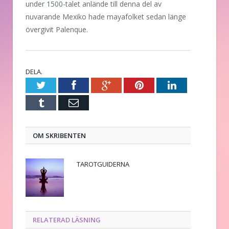
under 1500-talet anlände till denna del av
nuvarande Mexiko hade mayafolket sedan länge
övergivit Palenque.
DELA.
Twitter
Facebook
Google+
Pinterest
LinkedIn
Tumblr
E-
post
OM SKRIBENTEN
TAROTGUIDERNA
RELATERAD LÄSNING