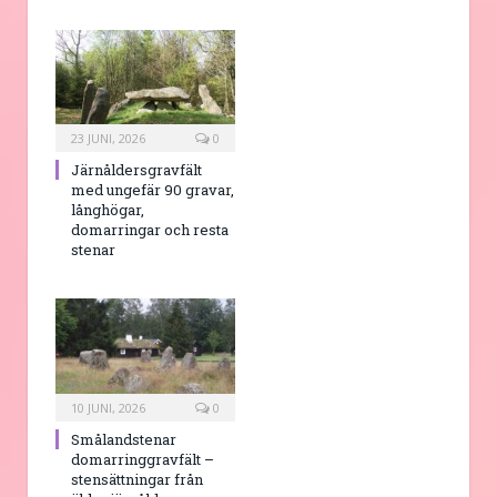
23 JUNI, 2026
0
Järnåldersgravfält
med ungefär 90 gravar,
långhögar,
domarringar och resta
stenar
10 JUNI, 2026
0
Smålandstenar
domarringgravfält –
stensättningar från