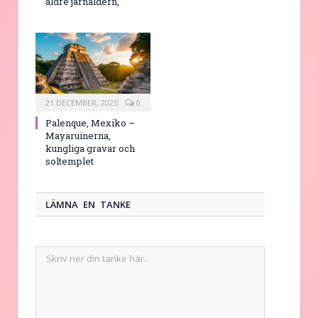
äldre järnåldern,
21 DECEMBER, 2025
0
Palenque, Mexiko –
Mayaruinerna,
kungliga gravar och
soltemplet
LÄMNA EN TANKE