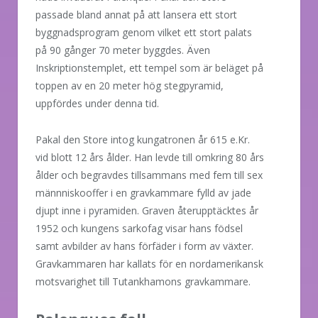
passade bland annat på att lansera ett stort
byggnadsprogram genom vilket ett stort palats
på 90 gånger 70 meter byggdes. Även
Inskriptionstemplet, ett tempel som är beläget på
toppen av en 20 meter hög stegpyramid,
uppfördes under denna tid.
Pakal den Store intog kungatronen år 615 e.Kr.
vid blott 12 års ålder. Han levde till omkring 80 års
ålder och begravdes tillsammans med fem till sex
männniskooffer i en gravkammare fylld av jade
djupt inne i pyramiden. Graven återupptäcktes år
1952 och kungens sarkofag visar hans födsel
samt avbilder av hans förfäder i form av växter.
Gravkammaren har kallats för en nordamerikansk
motsvarighet till Tutankhamons gravkammare.