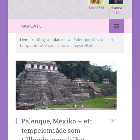
Anki 177#
Johanna
142#
NAVIGATE
»
»
Hem
Magiska platser
Palenque, Mexiko – ett
tempelområde som tillhörde mayafolket
Palenque, Mexiko – ett
0
tempelområde som
tillhörde mayafolket