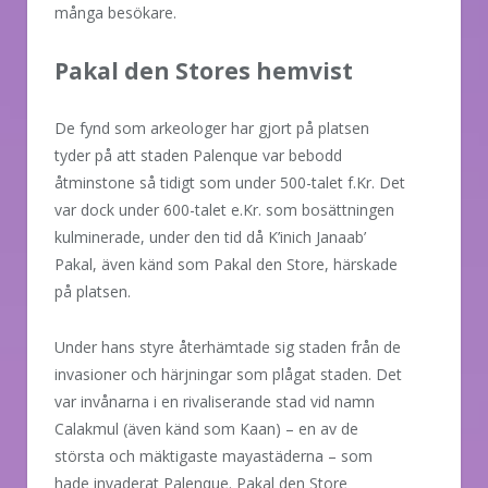
många besökare.
Pakal den Stores hemvist
De fynd som arkeologer har gjort på platsen
tyder på att staden Palenque var bebodd
åtminstone så tidigt som under 500-talet f.Kr. Det
var dock under 600-talet e.Kr. som bosättningen
kulminerade, under den tid då K’inich Janaab’
Pakal, även känd som Pakal den Store, härskade
på platsen.
Under hans styre återhämtade sig staden från de
invasioner och härjningar som plågat staden. Det
var invånarna i en rivaliserande stad vid namn
Calakmul (även känd som Kaan) – en av de
största och mäktigaste mayastäderna – som
hade invaderat Palenque. Pakal den Store