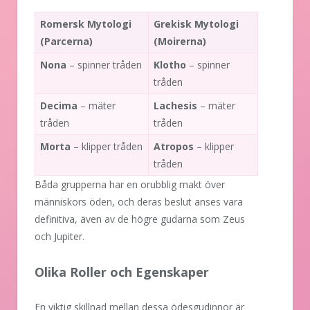
Romersk Mytologi
Grekisk Mytologi
(Parcerna)
(Moirerna)
Nona
– spinner tråden
Klotho
– spinner
tråden
Decima
– mäter
Lachesis
– mäter
tråden
tråden
Morta
– klipper tråden
Atropos
– klipper
tråden
Båda grupperna har en orubblig makt över
människors öden, och deras beslut anses vara
definitiva, även av de högre gudarna som Zeus
och Jupiter.
Olika Roller och Egenskaper
En viktig skillnad mellan dessa ödesgudinnor är