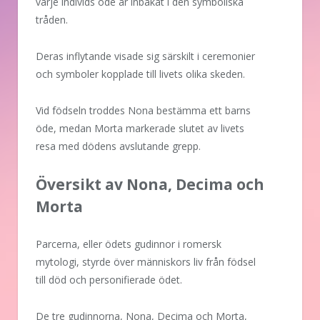
varje individs öde är inbakat i den symboliska
tråden.
Deras inflytande visade sig särskilt i ceremonier
och symboler kopplade till livets olika skeden.
Vid födseln troddes Nona bestämma ett barns
öde, medan Morta markerade slutet av livets
resa med dödens avslutande grepp.
Översikt av Nona, Decima och
Morta
Parcerna, eller ödets gudinnor i romersk
mytologi, styrde över människors liv från födsel
till död och personifierade ödet.
De tre gudinnorna, Nona, Decima och Morta,