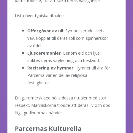
barns födelse, för att söka deras välsignelse.
Lista över typiska ritualer:
Offergåvor av ull
: Symboliserade livets
väv, kopplat till deras roll som spinnerskor
av ödet.
Ljusceremonier
: Genom eld och ljus
söktes deras vägledning och beskydd.
Recitering av hymner
: Hymner till ära för
Parcerna var en del av religiösa
festligheter.
Enligt romersk sed hölls dessa ritualer med stor
respekt. Människorna trodde att deras liv och död
låg i gudinnornas händer.
Parcernas Kulturella