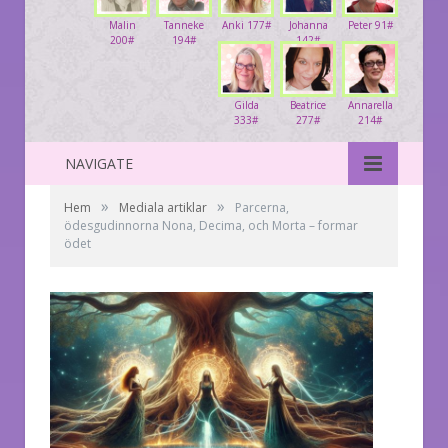
Malin
Tanneke
Anki 177#
Johanna
Peter 91#
200#
194#
142#
Gilda
Beatrice
Annarella
333#
277#
214#
NAVIGATE
»
»
Hem
Mediala artiklar
Parcerna,
ödesgudinnorna Nona, Decima, och Morta – formar
ödet