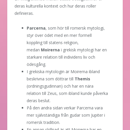
deras kulturella kontext och hur deras roller
definieras.
Parcerna
, som hör till romersk mytologi,
styr över ödet med en mer formell
koppling till statens religion,
medan
Moirerna
i grekisk mytologi har en
starkare relation till individens liv och
ödesgång.
I grekiska mytologin är Moirerna ibland
beskrivna som döttrar till
Themis
(ordningsgudinnan) och har en nära
relation till Zeus, som ibland kunde påverka
deras beslut.
På den andra sidan verkar Parcerna vara
mer självständiga från gudar som Jupiter i
romersk tradition.
En annan skillnad är att Moirerna har en