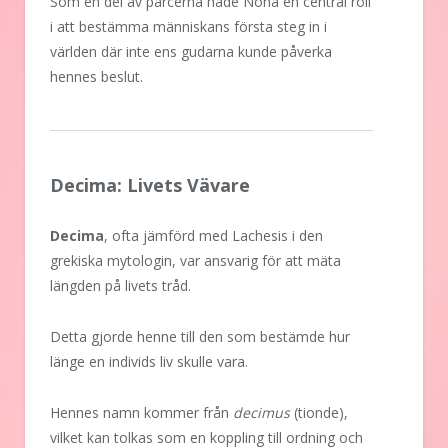
Som en del av parcerna hade Nona en central roll
i att bestämma människans första steg in i
världen där inte ens gudarna kunde påverka
hennes beslut.
Decima: Livets Vävare
Decima
, ofta jämförd med Lachesis i den
grekiska mytologin, var ansvarig för att mäta
längden på livets tråd.
Detta gjorde henne till den som bestämde hur
länge en individs liv skulle vara.
Hennes namn kommer från
decimus
(tionde),
vilket kan tolkas som en koppling till ordning och