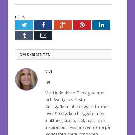
DELA.
Twitter
Facebook
Google+
Pinterest
LinkedIn
Tumblr
E-
post
OM SKRIBENTEN
VIVI
Website
Vivi Linde driver Tarotguiderna
och Sveriges största
Andliga/Mediala bloggportal med
över 90 stycken bloggare med
inriktning kropp, själ, hälsa och
inspiration. Lyssna även gärna på
Podcasten Mediumpodden.