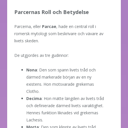
Parcernas Roll och Betydelse
Parcerna, eller
Parcae
, hade en central roll i
romersk mytologi som beskrivare och vävare av
livets skeden.
De utgjordes av tre gudinnor:
Nona
: Den som spann livets tråd och
därmed markerade början av en ny
existens. Hon motsvarade grekernas
Clotho.
Decima
: Hon mätte längden av livets tråd
och definierade därmed livets varaktighet.
Hennes funktion liknades vid grekernas
Lachesis.
Morta
: Den som klippte av livets tråd,