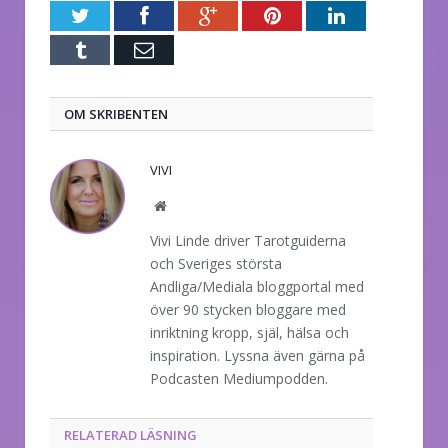
Twitter
Facebook
Google+
Pinterest
LinkedIn
Tumblr
E-
post
OM SKRIBENTEN
VIVI
Website
Vivi Linde driver Tarotguiderna
och Sveriges största
Andliga/Mediala bloggportal med
över 90 stycken bloggare med
inriktning kropp, själ, hälsa och
inspiration. Lyssna även gärna på
Podcasten Mediumpodden.
RELATERAD LÄSNING