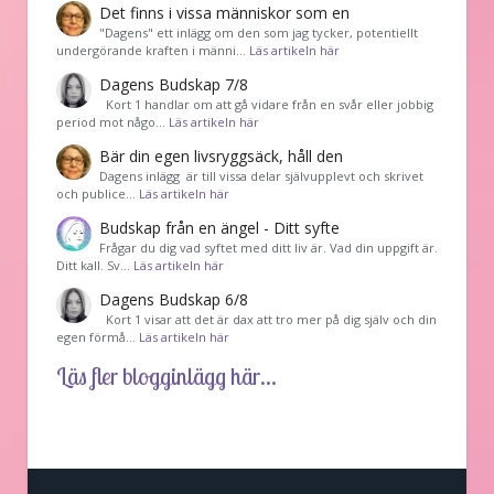
Det finns i vissa människor som en
"Dagens" ett inlägg om den som jag tycker, potentiellt
undergörande kraften i männi…
Läs artikeln här
Dagens Budskap 7/8
Kort 1 handlar om att gå vidare från en svår eller jobbig
period mot någo…
Läs artikeln här
Bär din egen livsryggsäck, håll den
Dagens inlägg är till vissa delar självupplevt och skrivet
och publice…
Läs artikeln här
Budskap från en ängel - Ditt syfte
Frågar du dig vad syftet med ditt liv är. Vad din uppgift är.
Ditt kall. Sv…
Läs artikeln här
Dagens Budskap 6/8
Kort 1 visar att det är dax att tro mer på dig själv och din
egen förmå…
Läs artikeln här
Läs fler blogginlägg här...