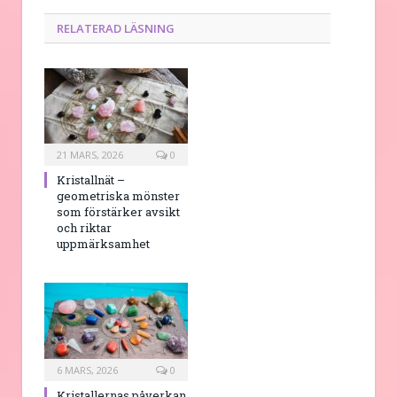
RELATERAD LÄSNING
21 MARS, 2026
0
Kristallnät –
geometriska mönster
som förstärker avsikt
och riktar
uppmärksamhet
6 MARS, 2026
0
Kristallernas påverkan