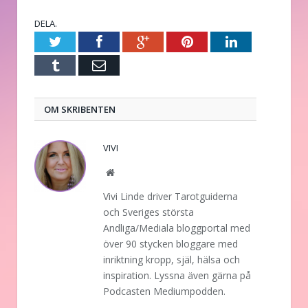
DELA.
Twitter
Facebook
Google+
Pinterest
LinkedIn
Tumblr
E-
post
OM SKRIBENTEN
VIVI
Website
Vivi Linde driver Tarotguiderna
och Sveriges största
Andliga/Mediala bloggportal med
över 90 stycken bloggare med
inriktning kropp, själ, hälsa och
inspiration. Lyssna även gärna på
Podcasten Mediumpodden.