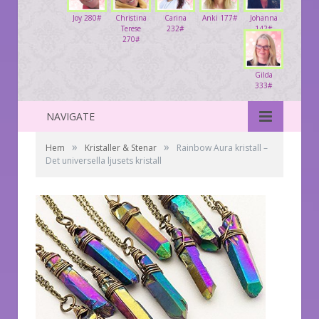
Joy 280#
Christina
Carina
Anki 177#
Johanna
Terese
232#
142#
270#
Gilda
333#
NAVIGATE
»
»
Hem
Kristaller & Stenar
Rainbow Aura kristall –
Det universella ljusets kristall