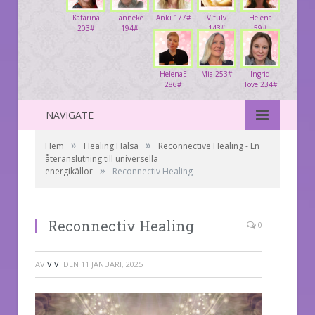
Katarina
Tanneke
Anki 177#
Vitulv
Helena
203#
194#
143#
59#
HelenaE
Mia 253#
Ingrid
286#
Tove 234#
NAVIGATE
»
»
Hem
Healing Hälsa
Reconnective Healing - En
återanslutning till universella
»
energikällor
Reconnectiv Healing
Reconnectiv Healing
0
AV
VIVI
DEN
11 JANUARI, 2025