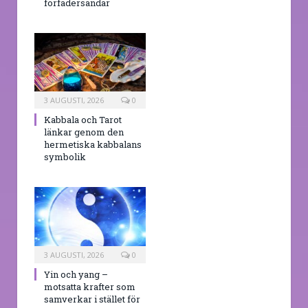
förfädersandar
3 AUGUSTI, 2026
0
Kabbala och Tarot
länkar genom den
hermetiska kabbalans
symbolik
3 AUGUSTI, 2026
0
Yin och yang –
motsatta krafter som
samverkar i stället för