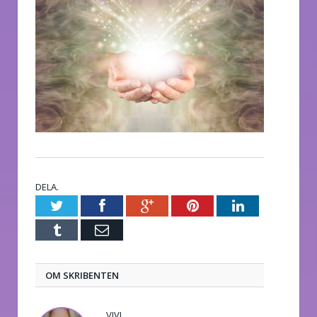
DELA.
Twitter
Facebook
Google+
Pinterest
LinkedIn
Tumblr
E-
post
OM SKRIBENTEN
VIVI