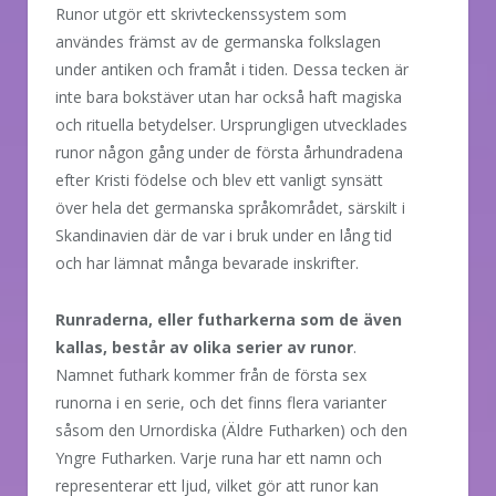
Runor utgör ett skrivteckenssystem som
användes främst av de germanska folkslagen
under antiken och framåt i tiden. Dessa tecken är
inte bara bokstäver utan har också haft magiska
och rituella betydelser. Ursprungligen utvecklades
runor någon gång under de första århundradena
efter Kristi födelse och blev ett vanligt synsätt
över hela det germanska språkområdet, särskilt i
Skandinavien där de var i bruk under en lång tid
och har lämnat många bevarade inskrifter.
Runraderna, eller futharkerna som de även
kallas, består av olika serier av runor
.
Namnet futhark kommer från de första sex
runorna i en serie, och det finns flera varianter
såsom den Urnordiska (Äldre Futharken) och den
Yngre Futharken. Varje runa har ett namn och
representerar ett ljud, vilket gör att runor kan