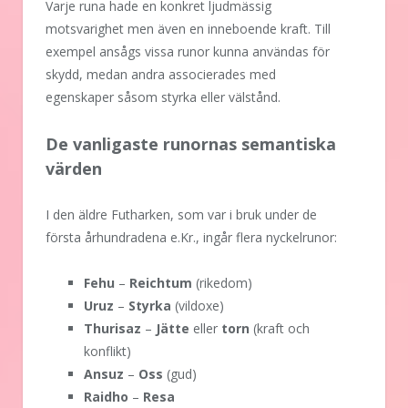
Varje runa hade en konkret ljudmässig
motsvarighet men även en inneboende kraft. Till
exempel ansågs vissa runor kunna användas för
skydd, medan andra associerades med
egenskaper såsom styrka eller välstånd.
De vanligaste runornas semantiska
värden
I den äldre Futharken, som var i bruk under de
första århundradena e.Kr., ingår flera nyckelrunor:
Fehu
–
Reichtum
(rikedom)
Uruz
–
Styrka
(vildoxe)
Thurisaz
–
Jätte
eller
torn
(kraft och
konflikt)
Ansuz
–
Oss
(gud)
Raidho
–
Resa