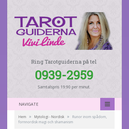
Ring Tarotguiderna på tel
0939-2959
Samtalspris 19:90 per minut.
NAVIGATE
»
»
Hem
Mytologi - Nordisk
Runor inom spådom,
fornnordisk magi och shamanism