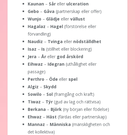
Kaunan
–
Sår
eller
ulceration
Gebo
–
Gåva
(partnerskap eller offer)
Wunjo
–
Glädje
eller
vällust
Hagalaz
–
Hagel
(förstörelse eller
förvandling)
Naudiz
–
Tvinga
eller
nödställdhet
Isaz
–
Is
(stillhet eller blockering)
Jera
–
År
eller
god årskörd
Eihwaz
–
Idegran
(uthållighet eller
passage)
Perthro
–
Öde
eller
spel
Algiz
–
Skydd
Sowilo
–
Sol
(framgång och kraft)
Tiwaz
–
Týr
(gud av lag och rättvisa)
Berkana
–
Björk
(ny början eller födelse)
Ehwaz
–
Häst
(färdas eller partnerskap)
Mannaz
–
Människa
(mänskligheten och
det kollektiva)