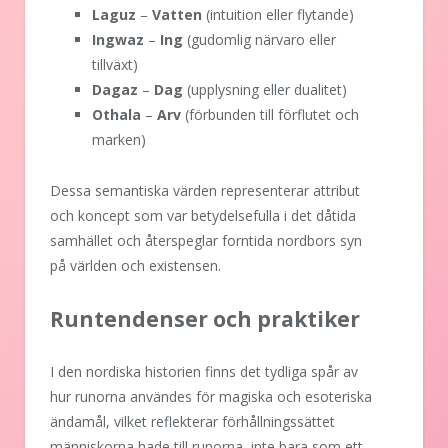
Laguz
–
Vatten
(intuition eller flytande)
Ingwaz
–
Ing
(gudomlig närvaro eller
tillväxt)
Dagaz
–
Dag
(upplysning eller dualitet)
Othala
–
Arv
(förbunden till förflutet och
marken)
Dessa semantiska värden representerar attribut
och koncept som var betydelsefulla i det dåtida
samhället och återspeglar forntida nordbors syn
på världen och existensen.
Runtendenser och praktiker
I den nordiska historien finns det tydliga spår av
hur runorna användes för magiska och esoteriska
ändamål, vilket reflekterar förhållningssättet
människorna hade till runorna, inte bara som ett