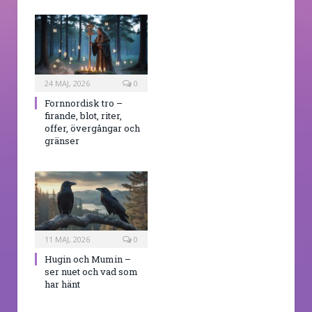
24 MAJ, 2026
0
Fornnordisk tro –
firande, blot, riter,
offer, övergångar och
gränser
11 MAJ, 2026
0
Hugin och Mumin –
ser nuet och vad som
har hänt