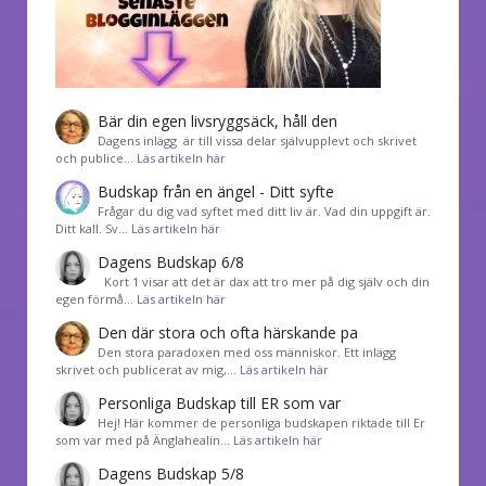
Bär din egen livsryggsäck, håll den
Dagens inlägg är till vissa delar självupplevt och skrivet
och publice…
Läs artikeln här
Budskap från en ängel - Ditt syfte
Frågar du dig vad syftet med ditt liv är. Vad din uppgift är.
Ditt kall. Sv…
Läs artikeln här
Dagens Budskap 6/8
Kort 1 visar att det är dax att tro mer på dig själv och din
egen förmå…
Läs artikeln här
Den där stora och ofta härskande pa
Den stora paradoxen med oss människor. Ett inlägg
skrivet och publicerat av mig,…
Läs artikeln här
Personliga Budskap till ER som var
Hej! Här kommer de personliga budskapen riktade till Er
som var med på Änglahealin…
Läs artikeln här
Dagens Budskap 5/8