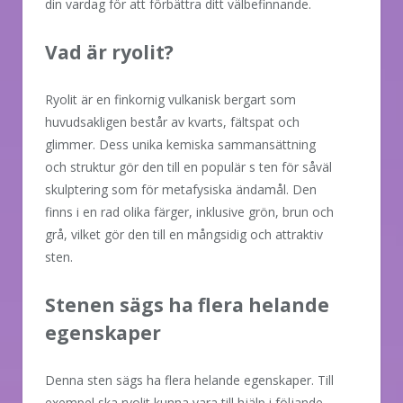
din vardag för att förbättra ditt välbefinnande.
Vad är ryolit?
Ryolit är en finkornig vulkanisk bergart som
huvudsakligen består av kvarts, fältspat och
glimmer. Dess unika kemiska sammansättning
och struktur gör den till en populär s ten för såväl
skulptering som för metafysiska ändamål. Den
finns i en rad olika färger, inklusive grön, brun och
grå, vilket gör den till en mångsidig och attraktiv
sten.
Stenen sägs ha flera helande
egenskaper
Denna sten sägs ha flera helande egenskaper. Till
exempel ska ryolit kunna vara till hjälp i följande