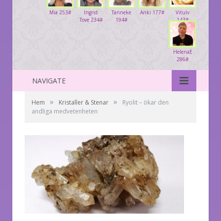
Mia 253#
Ingrid
Tanneke
Anki 177#
Vitulv
Tove 234#
194#
143#
HelenaE
286#
NAVIGATE
»
»
Hem
Kristaller & Stenar
Ryolit – ökar den
andliga medvetenheten