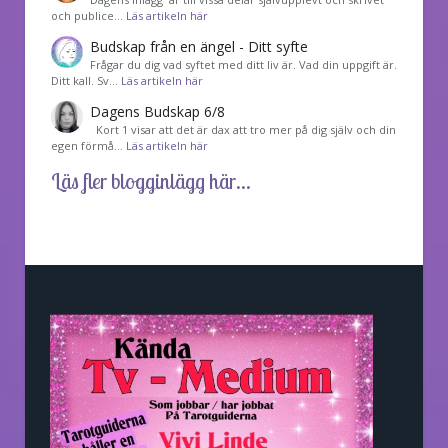
och publice…
Läs artikeln här
Budskap från en ängel - Ditt syfte
Frågar du dig vad syftet med ditt liv är. Vad din uppgift är.
Ditt kall. Sv…
Läs artikeln här
Dagens Budskap 6/8
Kort 1 visar att det är dax att tro mer på dig själv och din
egen förmå…
Läs artikeln här
Läs fler blogginlägg här...