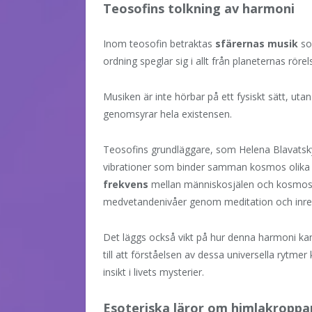
Teosofins tolkning av harmoni
Inom teosofin betraktas
sfärernas musik
so
ordning speglar sig i allt från planeternas rörels
Musiken är inte hörbar på ett fysiskt sätt, u
genomsyrar hela existensen.
Teosofins grundläggare, som Helena Blavatsky,
vibrationer som binder samman kosmos olika de
frekvens
mellan människosjälen och kosmos, vi
medvetandenivåer genom meditation och inre r
Det läggs också vikt på hur denna harmoni kan 
till att förståelsen av dessa universella rytmer
insikt i livets mysterier.
Esoteriska läror om himlakroppa