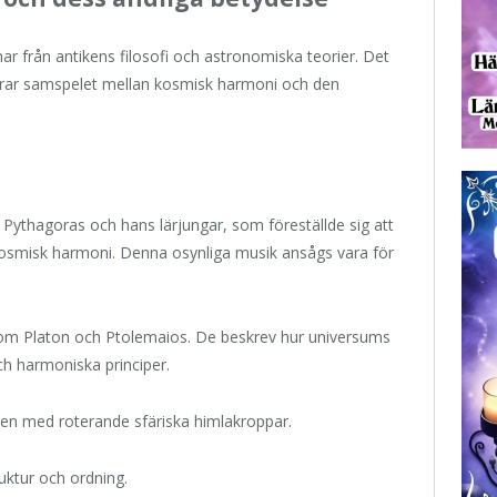
 från antikens filosofi och astronomiska teorier. Det
erar samspelet mellan kosmisk harmoni och den
Pythagoras och hans lärjungar, som föreställde sig att
kosmisk harmoni. Denna osynliga musik ansågs vara för
om Platon och Ptolemaios. De beskrev hur universums
ch harmoniska principer.
lden med roterande sfäriska himlakroppar.
ruktur och ordning.