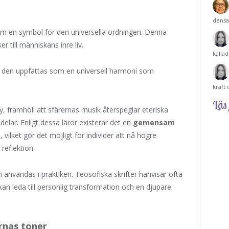
densa
m en symbol för den universella ordningen. Denna
er till människans inre liv.
kalla
tan den uppfattas som en universell harmoni som
kraft
Läs 
 framhöll att sfärernas musik återspeglar eteriska
lar. Enligt dessa läror existerar det en
gemensam
lket gör det möjligt för individer att nå högre
eflektion.
användas i praktiken. Teosofiska skrifter hänvisar ofta
 kan leda till personlig transformation och en djupare
rnas toner