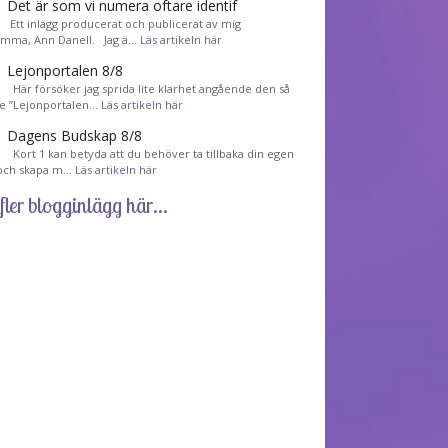
Det är som vi numera oftare identif
͏ Ett inlägg producerat och publicerat av mig
mma, Ann Danell. Jag ä…
Läs artikeln här
Lejonportalen 8/8
Här försöker jag sprida lite klarhet angående den så
de ”Lejonportalen…
Läs artikeln här
Dagens Budskap 8/8
Kort 1 kan betyda att du behöver ta tillbaka din egen
 och skapa m…
Läs artikeln här
fler blogginlägg här...