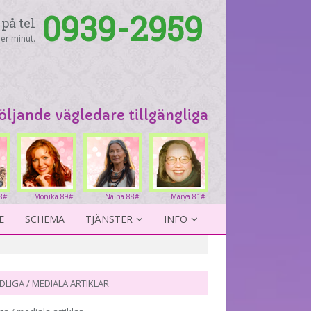
0939-2959
på tel
er minut.
följande vägledare tillgängliga
8#
Monika 89#
Naina 88#
Marya 81#
E
SCHEMA
TJÄNSTER
INFO
DLIGA / MEDIALA ARTIKLAR