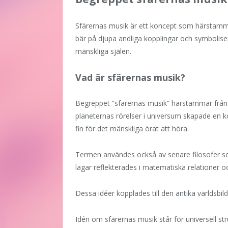
Sfärernas musik är ett koncept som härstammar
bär på djupa andliga kopplingar och symbolis
mänskliga själen.
Vad är sfärernas musik?
Begreppet ”sfärernas musik” härstammar från 
planeternas rörelser i universum skapade en 
fin för det mänskliga örat att höra.
Termen användes också av senare filosofer s
lagar reflekterades i matematiska relationer o
Dessa idéer kopplades till den antika världsbi
Idén om sfärernas musik står för universell st