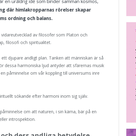
”, är en uråldrig idé som binder samman kosmos,
ing där himlakropparnas rörelser skapar
ms ordning och balans.
 vidareutvecklad av filosofer som Platon och
filosofi och spiritualitet.
ett djupare andligt plan. Tanken att människan är så
ör dessa harmoniska ljud antyder att sfärernas musik
en påminnelse om vår koppling till universums inre
irituellt sökande efter harmoni inom sig själv.
 påminnelse om att naturen, i sin kärna, bär på en
ler introspektion.
och dess andliga betydelse