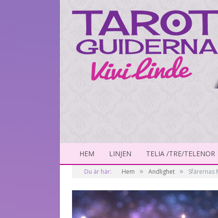
HEM
LINJEN
TELIA /TRE/TELENOR
»
»
Du är här:
Hem
Andlighet
Sfärernas 