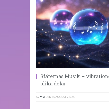
Sfärernas Musik – vibratio
olika delar
AV
VIVI
DEN
16 AUGUSTI, 2025