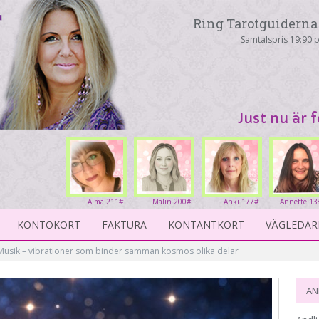
Ring Tarotguiderna 
Samtalspris 19:90 p
Just nu är 
Alma 211#
Malin 200#
Anki 177#
Annette 13
KONTOKORT
FAKTURA
KONTANTKORT
VÄGLEDAR
Musik – vibrationer som binder samman kosmos olika delar
AN