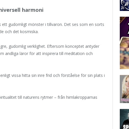
universell harmoni
k ett gudomligt mönster i tillvaron. Det ses som en sorts
nde och det kosmiska.
re, gudomlig verklighet. Eftersom konceptet antyder
 andliga läror för att inspirera till meditation och
gt vissa hitta sin inre frid och förståelse för sin plats i
ritualitet till naturens rytmer – från himlakropparnas
t