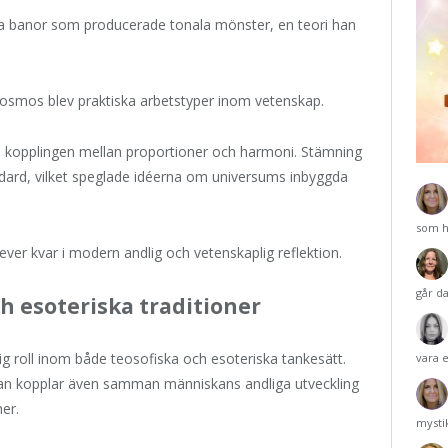
ska banor som producerade tonala mönster, en teori han
osmos blev praktiska arbetstyper inom vetenskap.
te kopplingen mellan proportioner och harmoni. Stämning
dard, vilket speglade idéerna om universums inbyggda
som h
er kvar i modern andlig och vetenskaplig reflektion.
går d
ch esoteriska traditioner
ig roll inom både teosofiska och esoteriska tankesätt.
vara 
utan kopplar även samman människans andliga utveckling
er.
mysti