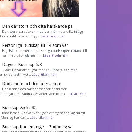
Den där stora och ofta härskande pa
Den stora paradoxen med oss människor. Ett inlägg
et och publicerat av mig,…
Läs artikeln här
Personliga Budskap till ER som var
Hej! Här kommer de personliga budskapen riktade till
m var med på Änglahealin…
Läs artikeln här
Dagens Budskap 5/8
Kort 1 visar att du går mot en lugnare och mer
nisk period i livet…
Läs artikeln här
Dödsandar och förfädersandar
Dödsandar och förfädersandar beskriver
tällningar om avlidna personer som fortfa…
Läs artikeln
Budskap vecka 32
Kära läsare! Det var verkligen ett tag sedan jag skrivit
! Men jag har vari…
Läs artikeln här
Budskap från en ängel - Gudomlig vä
Var uppmärksam på dina idéer. Sådant som kommer