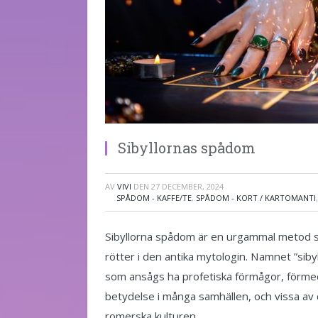
Sibyllornas spådom
AV
VIVI
DEN
27 DECEMBER, 2024
SPÅDOM - KAFFE/TE
,
SPÅDOM - KORT / KARTOMANTI
Sibyllorna spådom är en urgammal metod s
rötter i den antika mytologin. Namnet ”siby
som ansågs ha profetiska förmågor, förme
betydelse i många samhällen, och vissa av 
romerska kulturen.