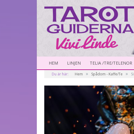
HEM
LINJEN
TELIA /TRE/TELENOR
»
»
Du är här:
Hem
Spådom - Kaffe/Te
S