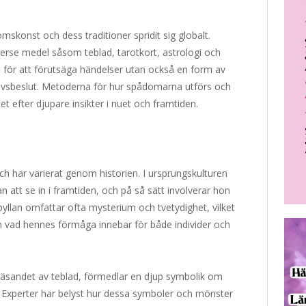
omskonst och dess traditioner spridit sig globalt.
erse medel såsom teblad, tarotkort, astrologi och
 för att förutsäga händelser utan också en form av
i livsbeslut. Metoderna för hur spådomarna utförs och
 efter djupare insikter i nuet och framtiden.
ch har varierat genom historien. I ursprungskulturen
att se in i framtiden, och på så sätt involverar hon
yllan omfattar ofta mysterium och tvetydighet, vilket
m vad hennes förmåga innebar för både individer och
äsandet av teblad, förmedlar en djup symbolik om
Experter har belyst hur dessa symboler och mönster