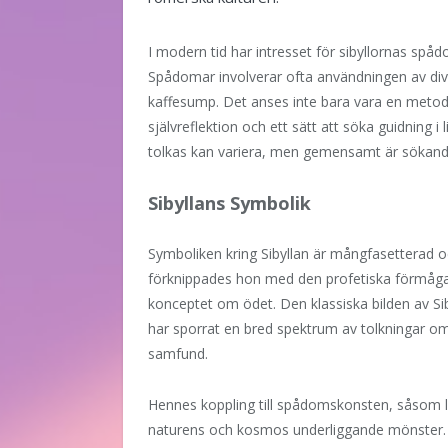
I modern tid har intresset för sibyllornas spåd
Spådomar involverar ofta användningen av div
kaffesump. Det anses inte bara vara en metod
självreflektion och ett sätt att söka guidning 
tolkas kan variera, men gemensamt är sökandet
Sibyllans Symbolik
Symboliken kring Sibyllan är mångfasetterad o
förknippades hon med den profetiska förmågan 
konceptet om ödet. Den klassiska bilden av Sib
har sporrat en bred spektrum av tolkningar o
samfund.
Hennes koppling till spådomskonsten, såsom l
naturens och kosmos underliggande mönster. 