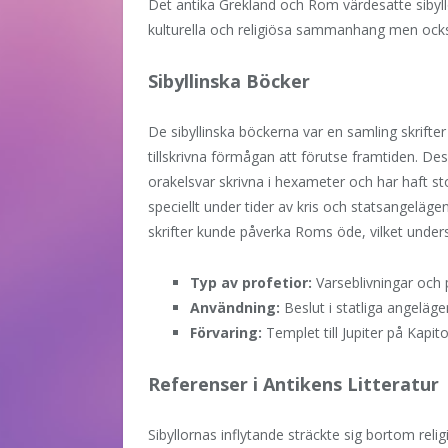
Det antika Grekland och Rom värdesatte sibyllo
kulturella och religiösa sammanhang men också
Sibyllinska Böcker
De sibyllinska böckerna var en samling skrifter 
tillskrivna förmågan att förutse framtiden. De
orakelsvar skrivna i hexameter och har haft st
speciellt under tider av kris och statsangeläg
skrifter kunde påverka Roms öde, vilket under
Typ av profetior:
Varseblivningar och po
Användning:
Beslut i statliga angeläg
Förvaring:
Templet till Jupiter på Kapit
Referenser i Antikens Litteratur
Sibyllornas inflytande sträckte sig bortom reli