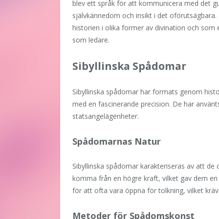
blev ett språk för att kommunicera med det gu
självkännedom och insikt i det oförutsägba
historien i olika former av divination och som e
som ledare.
Sibyllinska Spådomar
Sibyllinska spådomar har formats genom histor
med en fascinerande precision. De har använts s
statsangelägenheter.
Spådomarnas Natur
Sibyllinska spådomar karakteriseras av att d
komma från en högre kraft, vilket gav dem en a
för att ofta vara öppna för tolkning, vilket kr
Metoder för Spådomskonst