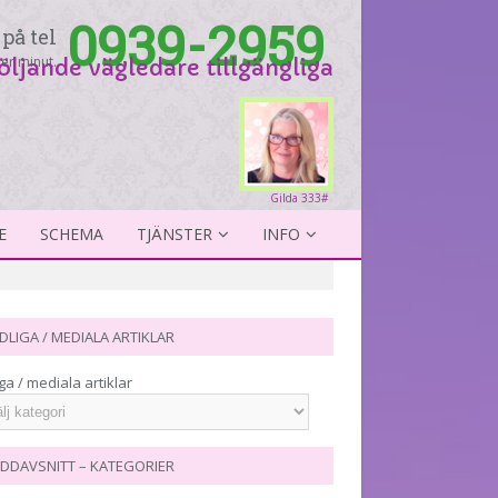
0939-2959
på tel
er minut.
följande vägledare tillgängliga
Gilda 333#
E
SCHEMA
TJÄNSTER
INFO
DLIGA / MEDIALA ARTIKLAR
ga / mediala artiklar
DDAVSNITT – KATEGORIER