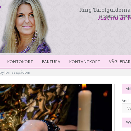
Ring Tarotguiderna 
Samtalspris 19:90 p
Just nu är 
KONTOKORT
FAKTURA
KONTANTKORT
VÄGLEDAR
ibyllornas spådom
AN
Andli
PO