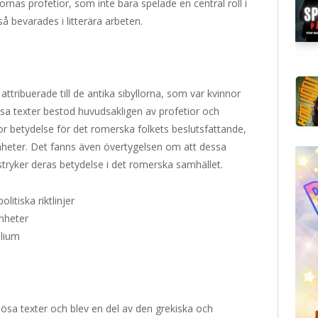
rnas profetior, som inte bara spelade en central roll i
 bevarades i litterära arbeten.
attribuerade till de antika sibyllorna, som var kvinnor
ssa texter bestod huvudsakligen av profetior och
or betydelse för det romerska folkets beslutsfattande,
enheter. Det fanns även övertygelsen om att dessa
stryker deras betydelse i det romerska samhället.
litiska riktlinjer
enheter
olium
giösa texter och blev en del av den grekiska och