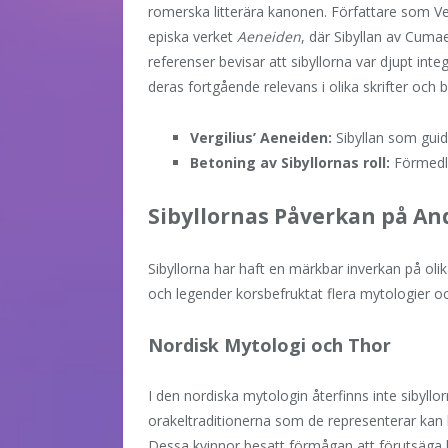
romerska litterära kanonen. Författare som Vergil
episka verket
Aeneiden
, där Sibyllan av Cumae
referenser bevisar att sibyllorna var djupt inte
deras fortgående relevans i olika skrifter och b
Vergilius’ Aeneiden:
Sibyllan som guide
Betoning av Sibyllornas roll:
Förmedl
Sibyllornas Påverkan på An
Sibyllorna har haft en märkbar inverkan på olika
och legender korsbefruktat flera mytologier o
Nordisk Mytologi och Thor
I den nordiska mytologin återfinns inte sibyllo
orakeltraditionerna som de representerar kan h
Dessa kvinnor besatt förmågan att förutsäga h