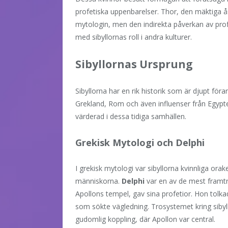
profetiska uppenbarelser. Thor, den mäktiga ås
mytologin, men den indirekta påverkan av pro
med sibyllornas roll i andra kulturer.
Sibyllornas Ursprung
Sibyllorna har en rik historik som är djupt för
Grekland, Rom och även influenser från Egypt
värderad i dessa tidiga samhällen.
Grekisk Mytologi och Delphi
I grekisk mytologi var sibyllorna kvinnliga orak
människorna.
Delphi
var en av de mest framtr
Apollons tempel, gav sina profetior. Hon tolka
som sökte vägledning. Trosystemet kring sibyll
gudomlig koppling, där Apollon var central.