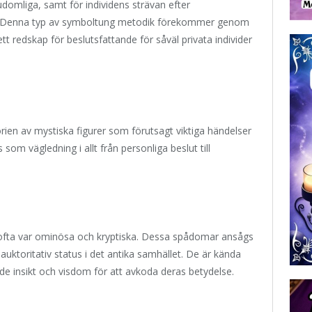
domliga, samt för individens strävan efter
ra. Denna typ av symboltung metodik förekommer genom
tt redskap för beslutsfattande för såväl privata individer
ien av mystiska figurer som förutsagt viktiga händelser
om vägledning i allt från personliga beslut till
e ofta var ominösa och kryptiska. Dessa spådomar ansågs
uktoritativ status i det antika samhället. De är kända
ävde insikt och visdom för att avkoda deras betydelse.