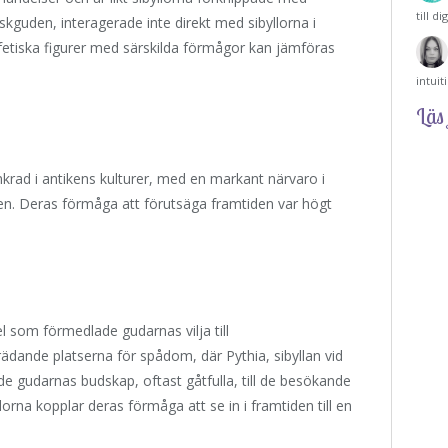
till d
kguden, interagerade inte direkt med sibyllorna i
fetiska figurer med särskilda förmågor kan jämföras
intui
Läs 
ankrad i antikens kulturer, med en markant närvaro i
en. Deras förmåga att förutsäga framtiden var högt
el som förmedlade gudarnas vilja till
ädande platserna för spådom, där Pythia, sibyllan vid
de gudarnas budskap, oftast gåtfulla, till de besökande
orna kopplar deras förmåga att se in i framtiden till en