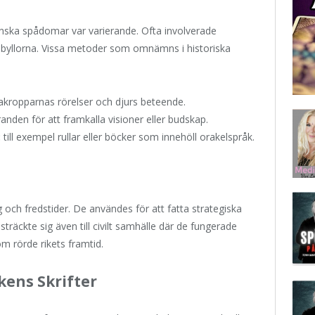
inska spådomar var varierande. Ofta involverade
 sibyllorna. Vissa metoder som omnämns i historiska
kropparnas rörelser och djurs beteende.
randen för att framkalla visioner eller budskap.
:
till exempel rullar eller böcker som innehöll orakelspråk.
g och fredstider. De användes för att fatta strategiska
sträckte sig även till civilt samhälle där de fungerade
som rörde rikets framtid.
kens Skrifter