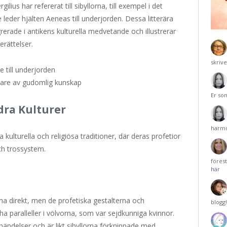
ius har refererat till sibyllorna, till exempel i det
 leder hjälten Aeneas till underjorden. Dessa litterära
grerade i antikens kulturella medvetande och illustrerar
erättelser.
skriv
 till underjorden
are av gudomlig kunskap
Er so
dra Kulturer
harmo
 kulturella och religiösa traditioner, där deras profetior
ch trossystem.
föres
här
rna direkt, men de profetiska gestalterna och
blogg
a paralleller i völvorna, som var sejdkunniga kvinnor.
ändelser och är likt sibyllorna förknippade med