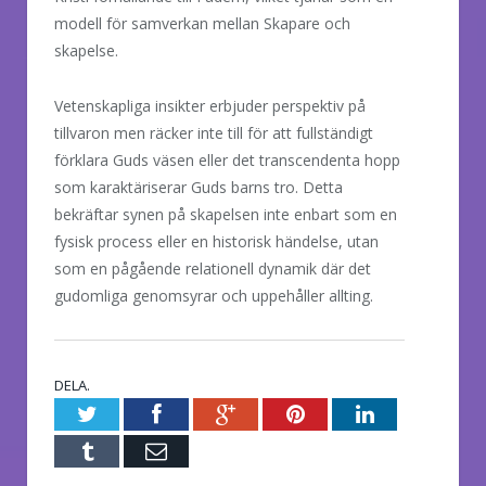
modell för samverkan mellan Skapare och
skapelse.
Vetenskapliga insikter erbjuder perspektiv på
tillvaron men räcker inte till för att fullständigt
förklara Guds väsen eller det transcendenta hopp
som karaktäriserar Guds barns tro. Detta
bekräftar synen på skapelsen inte enbart som en
fysisk process eller en historisk händelse, utan
som en pågående relationell dynamik där det
gudomliga genomsyrar och uppehåller allting.
DELA.
Twitter
Facebook
Google+
Pinterest
LinkedIn
Tumblr
E-
post