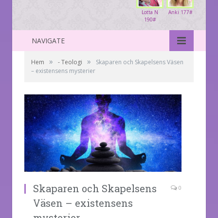
Lotta N
Anki 177#
190#
NAVIGATE
»
»
Hem
- Teologi
Skaparen och Skapelsens Väsen
– existensens mysterier
Skaparen och Skapelsens
0
Väsen – existensens
mysterier