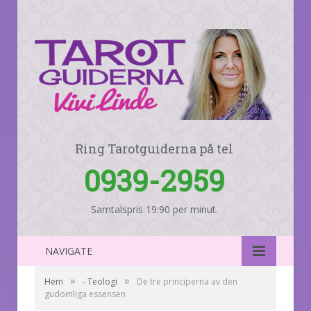
Ring Tarotguiderna på tel
0939-2959
Samtalspris 19:90 per minut.
NAVIGATE
»
»
Hem
- Teologi
De tre principerna av den
gudomliga essensen