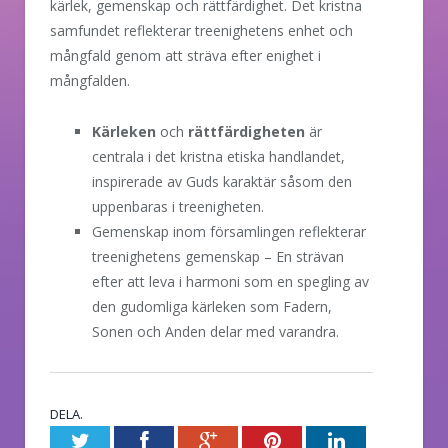
kärlek, gemenskap och rättfärdighet. Det kristna
samfundet reflekterar treenighetens enhet och
mångfald genom att sträva efter enighet i
mångfalden.
Kärleken
och
rättfärdigheten
är
centrala i det kristna etiska handlandet,
inspirerade av Guds karaktär såsom den
uppenbaras i treenigheten.
Gemenskap inom församlingen reflekterar
treenighetens gemenskap – En strävan
efter att leva i harmoni som en spegling av
den gudomliga kärleken som Fadern,
Sonen och Anden delar med varandra.
DELA.
Twitter
Facebook
Google+
Pinterest
LinkedIn