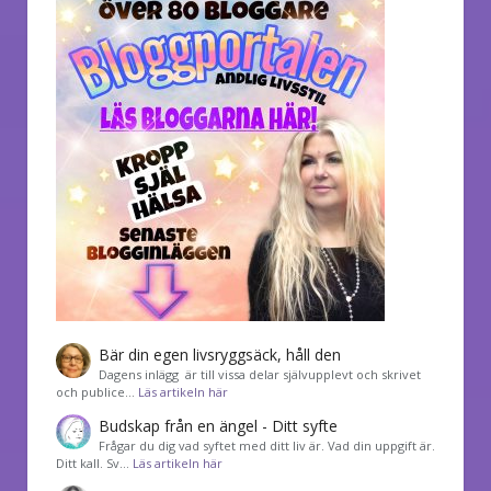
Bär din egen livsryggsäck, håll den
Dagens inlägg är till vissa delar självupplevt och skrivet
och publice…
Läs artikeln här
Budskap från en ängel - Ditt syfte
Frågar du dig vad syftet med ditt liv är. Vad din uppgift är.
Ditt kall. Sv…
Läs artikeln här