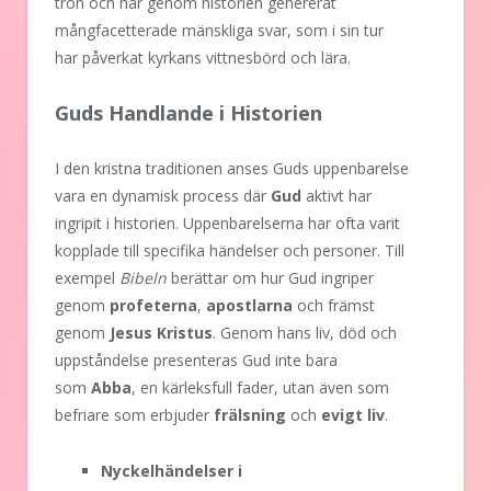
tron och har genom historien genererat
mångfacetterade mänskliga svar, som i sin tur
har påverkat kyrkans vittnesbörd och lära.
Guds Handlande i Historien
I den kristna traditionen anses Guds uppenbarelse
vara en dynamisk process där
Gud
aktivt har
ingripit i historien. Uppenbarelserna har ofta varit
kopplade till specifika händelser och personer. Till
exempel
Bibeln
berättar om hur Gud ingriper
genom
profeterna
,
apostlarna
och främst
genom
Jesus Kristus
. Genom hans liv, död och
uppståndelse presenteras Gud inte bara
som
Abba
, en kärleksfull fader, utan även som
befriare som erbjuder
frälsning
och
evigt liv
.
Nyckelhändelser i