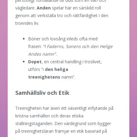
personligt förhållande till Gud som en vän och
vägledare.
Anden
spelar här en särskild roll
genom att verkställa tro och rättfärdighet i den
troendes liv.
Böner och lovsång inleds ofta med
frasen:
”I Faderns, Sonens och den Helige
Andes namn”.
Dopet
, en central handling i troslivet,
utförs ”i
den heliga
treenighetens
namn”.
Samhällsliv och Etik
Treenigheten har även ett väsentligt inflytande på
kristna samhällen och deras etiska
ställningstaganden. Den värdegrund som bygger
på treenighetsläran främjar en etik baserad på