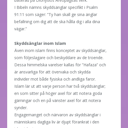
baserad på Dionysios Areopagitas verk.
I Bibeln nämns skyddsänglar specifikt i Psalm
91:11 som säger: ”Ty han skall ge sina änglar
befallning om dig att de ska hålla dig i alla dina
vägar.”
Skyddsänglar inom Islam
Även inom islam finns konceptet av skyddsänglar,
som följeslagare och beskyddare av de troende.
Dessa himmelska varelser kallas för ”Hafaza” och
är ansvarliga för att övervaka och skydda
individer mot både fysiska och andliga faror.
Islam lär ut att varje person har två skyddsänglar;
en som sitter på höger axel för att notera goda
gärningar och en på vänster axel för att notera
synder.
Engagemanget och närvaron av skyddsänglar i
människans dagliga liv är djupt förankrat i den