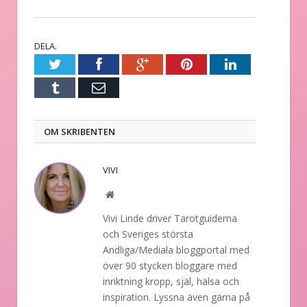
DELA.
Twitter
Facebook
Google+
Pinterest
LinkedIn
Tumblr
E-
post
OM SKRIBENTEN
VIVI
Website
Vivi Linde driver Tarotguiderna
och Sveriges största
Andliga/Mediala bloggportal med
över 90 stycken bloggare med
inriktning kropp, själ, hälsa och
inspiration. Lyssna även gärna på