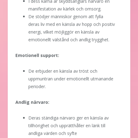
I dess kärna är skyddsänglars närvaro en
manifestation av kärlek och omsorg.
De stödjer människor genom att fylla
deras liv med en känsla av hopp och positiv
energi, vilket möjliggör en känsla av
emotionellt välstånd och andlig trygghet.
Emotionell support:
De erbjuder en känsla av tröst och
uppmuntran under emotionellt utmanande
perioder.
Andlig närvaro:
Deras ständiga närvaro ger en känsla av
tillhörighet och upprätthåller en länk till
andliga värden och syfte