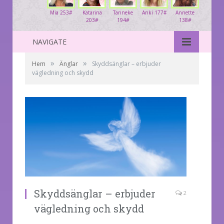
Mia 253#
Katarina
Tanneke
Anki 177#
Annette
203#
194#
138#
NAVIGATE
»
»
Hem
Änglar
Skyddsänglar – erbjuder
vägledning och skydd
Skyddsänglar – erbjuder
2
vägledning och skydd