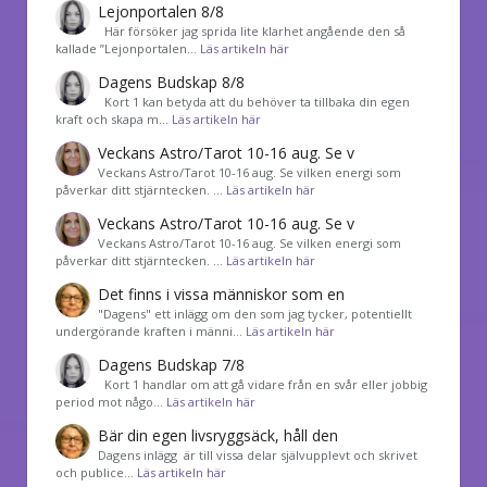
Lejonportalen 8/8
Här försöker jag sprida lite klarhet angående den så
kallade ”Lejonportalen…
Läs artikeln här
Dagens Budskap 8/8
Kort 1 kan betyda att du behöver ta tillbaka din egen
kraft och skapa m…
Läs artikeln här
Veckans Astro/Tarot 10-16 aug. Se v
Veckans Astro/Tarot 10-16 aug. Se vilken energi som
påverkar ditt stjärntecken. …
Läs artikeln här
Veckans Astro/Tarot 10-16 aug. Se v
Veckans Astro/Tarot 10-16 aug. Se vilken energi som
påverkar ditt stjärntecken. …
Läs artikeln här
Det finns i vissa människor som en
"Dagens" ett inlägg om den som jag tycker, potentiellt
undergörande kraften i männi…
Läs artikeln här
Dagens Budskap 7/8
Kort 1 handlar om att gå vidare från en svår eller jobbig
period mot någo…
Läs artikeln här
Bär din egen livsryggsäck, håll den
Dagens inlägg är till vissa delar självupplevt och skrivet
och publice…
Läs artikeln här