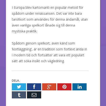
I Europa blev kartomanti en populär metod för
spådom under renässansen. Det var inte bara
tarotkort som användes för denna ändamål, utan
även vanliga spelkort lånade sig till denna
mystiska praktik.
Spådom genom spelkort, även känd som
’kortläggning’, är en tradition som fortlevt ända in
i modern tid och fortsätter att vara ett populärt
sätt att söka insikt och vägledning.
DELA.
Twitter
Facebook
Google+
Pinterest
LinkedIn
Tumblr
E-
post