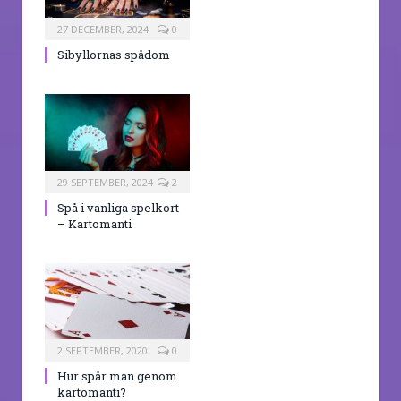
27 DECEMBER, 2024
0
Sibyllornas spådom
29 SEPTEMBER, 2024
2
Spå i vanliga spelkort
– Kartomanti
2 SEPTEMBER, 2020
0
Hur spår man genom
kartomanti?