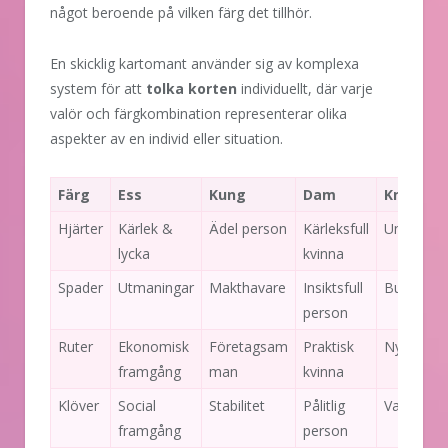
något beroende på vilken färg det tillhör.
En skicklig kartomant använder sig av komplexa
system för att
tolka korten
individuellt, där varje
valör och färgkombination representerar olika
aspekter av en individ eller situation.
Färg
Ess
Kung
Dam
Knekt
Hjärter
Kärlek &
Ädel person
Kärleksfull
Ung man
lycka
kvinna
Spader
Utmaningar
Makthavare
Insiktsfull
Budbärar
person
Ruter
Ekonomisk
Företagsam
Praktisk
Nyheter
framgång
man
kvinna
Klöver
Social
Stabilitet
Pålitlig
Varning
framgång
person