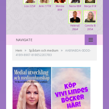
Liza 225#
Anki 177#
Monika
Naina 88#
Marya 81#
89#
HelenaE
Camilla B
286#
285#
NAVIGATE
»
»
Hem
Spådam och medium
AAB9ABDA-0DDD-
41B9-8907-81BE522ECFB3