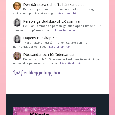
Den där stora och ofta härskande pa
Den stora paradoxen med oss människor. Ett inlägg
skrivet och publicerat av mig,…
Läs artikeln här
Personliga Budskap till ER som var
Hej! Här kommer de personliga budskapen riktade till Er
som var med på Änglahealin…
Läs artikeln här
Dagens Budskap 5/8
Kort 1 visar att du går mot en lugnare och mer
harmonisk period i livet…
Läs artikeln här
Dödsandar och förfädersandar
Dödsandar och förfädersandar beskriver föreställningar
om avlidna personer som fortfa…
Läs artikeln här
Läs fler blogginlägg här...