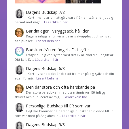
Dagens Budskap 7/8
Kort 1 handlar om att gå vidare från en svår eller jobbig
period mot någo…
Läs artikeln här
Bär din egen livsryggsäck, håll den
Dagens inlägg är till vissa delar självupplevt och skrivet
och publice…
Läs artikeln här
Budskap från en ängel - Ditt syfte
Frågar du dig vad syftet med ditt liv är. Vad din uppgift är.
Ditt kall. Sv…
Läs artikeln här
Dagens Budskap 6/8
Kort 1 visar att det är dax att tro mer på dig själv och din
egen förmå…
Läs artikeln här
Den där stora och ofta härskande pa
Den stora paradoxen med oss människor. Ett inlägg
skrivet och publicerat av mig,…
Läs artikeln här
Personliga Budskap till ER som var
Hej! Här kommer de personliga budskapen riktade till Er
som var med på Änglahealin…
Läs artikeln här
Dagens Budskap 5/8