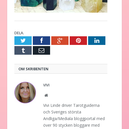
DELA.
Twitter
Facebook
Google+
Pinterest
LinkedIn
Tumblr
E-
post
OM SKRIBENTEN
VIVI
Website
Vivi Linde driver Tarotguiderna
och Sveriges största
Andliga/Mediala bloggportal med
över 90 stycken bloggare med