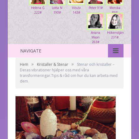
Helena G
Lotta N
Vitulv
Peter 91#
Monika
222#
190#
143#
89#
Ariana
Hökenstjärna
Moon
231#
263#
NAVIGATE
»
»
Hem
Kristaller & Stenar
Stenar och kristaller –
Deras vibrationer hjälper oss med våra
transformeringar.Tips & råd om hur du kan arbeta med
dem.