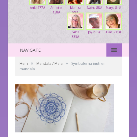
Anki 177#
Annette
Monika
Naina 88#
Marya 81#
138#
89#
Gilda
Joy 280#
Alma 211#
333#
NAVIGATE
»
»
Hem
Mandala / Mala
Symbolerna inuti en
mandala