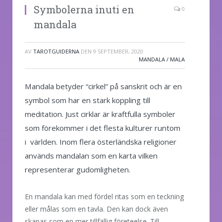
Symbolerna inuti en
0
mandala
AV
TAROTGUIDERNA
DEN
9 SEPTEMBER, 2020
MANDALA / MALA
Mandala betyder “cirkel” på sanskrit och är en
symbol som har en stark koppling till
meditation. Just cirklar är kraftfulla symboler
som förekommer i det flesta kulturer runtom
i världen. Inom flera österländska religioner
används mandalan som en karta vilken
representerar gudomligheten.
En mandala kan med fördel ritas som en teckning
eller målas som en tavla. Den kan dock även
skapas som en mer tillfällig företeelse. Till