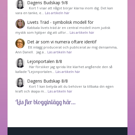
Dagens Budskap 9/8
Kort 1 visar att något börjar klarna inom dig. Det kan
vara en tanke, e…
Läs artikeln här
Livets Träd - symbolisk modell för
Kabbala livets träd är en central modell inom judisk
mystik som hjälper dig att utfor…
Läs artikeln här
Det är som vi numera oftare identif
͏ Ett inlägg producerat och publicerat av mig densamma,
Ann Danell. Jag ä…
Läs artikeln här
Lejonportalen 8/8
Här försöker jag sprida lite klarhet angående den så
kallade ”Lejonportalen…
Läs artikeln här
Dagens Budskap 8/8
Kort 1 kan betyda att du behöver ta tillbaka din egen
kraft och skapa m…
Läs artikeln här
Läs fler blogginlägg här...