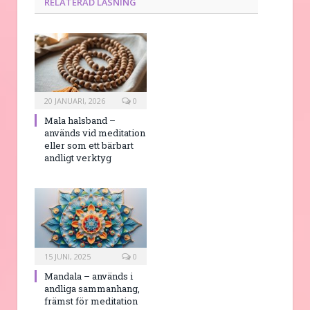
RELATERAD LÄSNING
20 JANUARI, 2026
0
Mala halsband –
används vid meditation
eller som ett bärbart
andligt verktyg
15 JUNI, 2025
0
Mandala – används i
andliga sammanhang,
främst för meditation