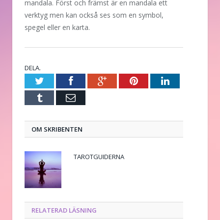
mandala. Först och främst är en mandala ett
verktyg men kan också ses som en symbol,
spegel eller en karta.
DELA.
Twitter
Facebook
Google+
Pinterest
LinkedIn
Tumblr
E-
post
OM SKRIBENTEN
TAROTGUIDERNA
RELATERAD LÄSNING