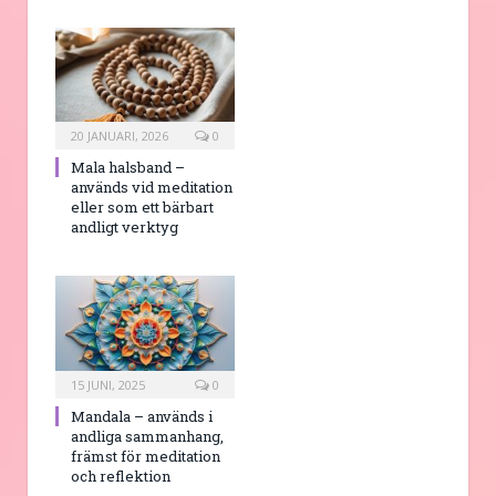
20 JANUARI, 2026
0
Mala halsband –
används vid meditation
eller som ett bärbart
andligt verktyg
15 JUNI, 2025
0
Mandala – används i
andliga sammanhang,
främst för meditation
och reflektion