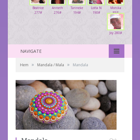
Beatrice
Anneth
Tanneke
Lotta N
Monika
277#
276#
194#
190#
89#
Joy 280#
NAVIGATE
»
»
Hem
Mandala / Mala
Mandala
0