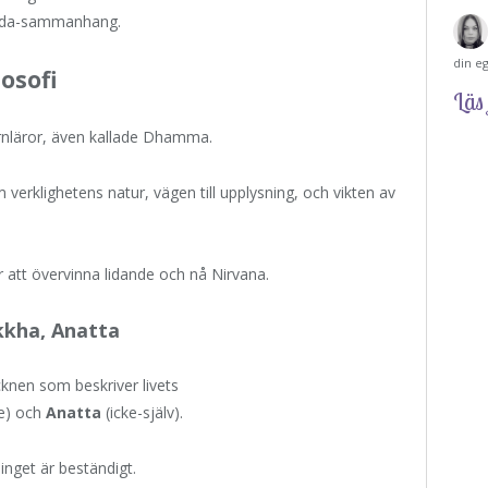
vada-sammanhang.
din e
osofi
Läs 
nläror, även kallade Dhamma.
m verklighetens natur, vägen till upplysning, och vikten av
r att övervinna lidande och nå Nirvana.
kkha, Anatta
knen som beskriver livets
e) och
Anatta
(icke-själv).
 inget är beständigt.