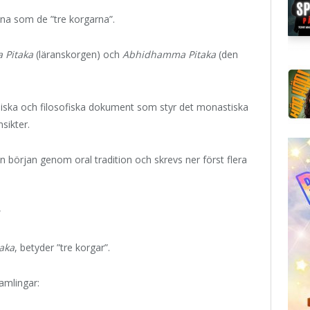
vna som de ”tre korgarna”.
a Pitaka
(läranskorgen) och
Abhidhamma Pitaka
(den
ridiska och filosofiska dokument som styr det monastiska
sikter.
början genom oral tradition och skrevs ner först flera
r
taka
, betyder ”tre korgar”.
amlingar: