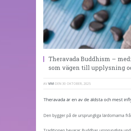
Theravada Buddhism – medit
som vägen till upplysning 
AV
VIVI
DEN
30 OKTOBER, 2025
Theravada är en av de äldsta och mest infl
Den bygger på de ursprungliga lärdomarna från
Traditionen bevarar Buddhas ursprungliga unde