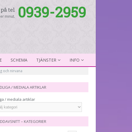
0939-2959
på tel
er minut.
E
SCHEMA
TJÄNSTER
INFO
g och nirvana
DLIGA / MEDIALA ARTIKLAR
ga / mediala artiklar
DDAVSNITT – KATEGORIER