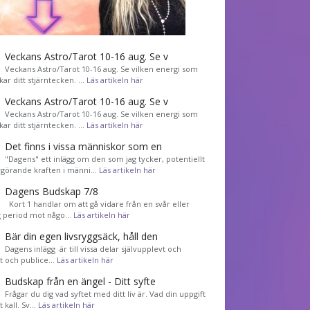
Veckans Astro/Tarot 10-16 aug. Se v
Veckans Astro/Tarot 10-16 aug. Se vilken energi som
kar ditt stjärntecken. …
Läs artikeln här
Veckans Astro/Tarot 10-16 aug. Se v
Veckans Astro/Tarot 10-16 aug. Se vilken energi som
kar ditt stjärntecken. …
Läs artikeln här
Det finns i vissa människor som en
"Dagens" ett inlägg om den som jag tycker, potentiellt
görande kraften i männi…
Läs artikeln här
Dagens Budskap 7/8
Kort 1 handlar om att gå vidare från en svår eller
g period mot någo…
Läs artikeln här
Bär din egen livsryggsäck, håll den
Dagens inlägg är till vissa delar självupplevt och
et och publice…
Läs artikeln här
Budskap från en ängel - Ditt syfte
Frågar du dig vad syftet med ditt liv är. Vad din uppgift
tt kall. Sv…
Läs artikeln här