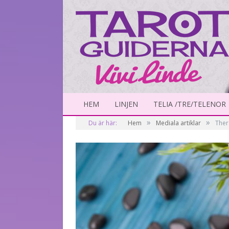
HEM
LINJEN
TELIA /TRE/TELENOR
»
»
Du är här:
Hem
Mediala artiklar
Ther