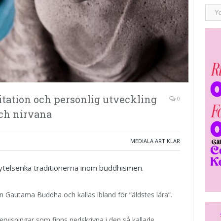
ation och personlig utveckling
0
och nirvana
MEDIALA ARTIKLAR
ytelserika traditionerna inom buddhismen.
 Gautama Buddha och kallas ibland för ”äldstes lära”.
rvisningar som finns nedskrivna i den så kallade