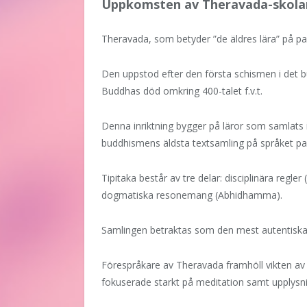
Uppkomsten av Theravada-skola
Theravada, som betyder ”de äldres lära” på pal
Den uppstod efter den första schismen i det 
Buddhas död omkring 400-talet f.v.t.
Denna inriktning bygger på läror som samlats i 
buddhismens äldsta textsamling på språket pal
Tipitaka består av tre delar: disciplinära regle
dogmatiska resonemang (Abhidhamma).
Samlingen betraktas som den mest autentiska
Förespråkare av Theravada framhöll vikten av 
fokuserade starkt på meditation samt upplysni