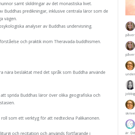
nunnor samt skildringar av det monastiska livet.
v Buddhas predikningar, inklusive centrala läror som de
ga vägen.
 psykologiska analyser av Buddhas undervisning.
påver
 förståelse och praktik inom Theravada-buddhismen.
påver
 vara nära besläktat med det språk som Buddha använde
under
jobbi
t sprida Buddhas läror över olika geografiska och
stasien.
skriv
 roll som ett verktyg för att nedteckna Palikanonen.
liturgi och recitation och används fortfarande i
är. Di