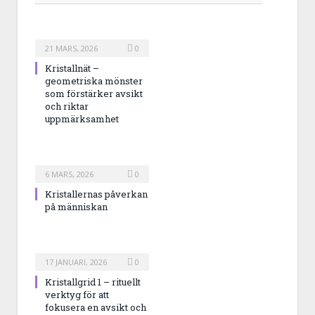
21 MARS, 2026
0
Kristallnät –
geometriska mönster
som förstärker avsikt
och riktar
uppmärksamhet
6 MARS, 2026
0
Kristallernas påverkan
på människan
17 JANUARI, 2026
0
Kristallgrid 1 – rituellt
verktyg för att
fokusera en avsikt och