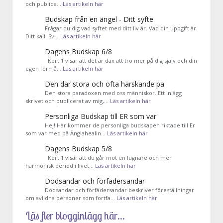
och publice…
Läs artikeln här
Budskap från en ängel - Ditt syfte
Frågar du dig vad syftet med ditt liv är. Vad din uppgift är.
Ditt kall. Sv…
Läs artikeln här
Dagens Budskap 6/8
Kort 1 visar att det är dax att tro mer på dig själv och din
egen förmå…
Läs artikeln här
Den där stora och ofta härskande pa
Den stora paradoxen med oss människor. Ett inlägg
skrivet och publicerat av mig,…
Läs artikeln här
Personliga Budskap till ER som var
Hej! Här kommer de personliga budskapen riktade till Er
som var med på Änglahealin…
Läs artikeln här
Dagens Budskap 5/8
Kort 1 visar att du går mot en lugnare och mer
harmonisk period i livet…
Läs artikeln här
Dödsandar och förfädersandar
Dödsandar och förfädersandar beskriver föreställningar
om avlidna personer som fortfa…
Läs artikeln här
Läs fler blogginlägg här...