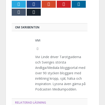
Twitter
Facebook
Google+
Pinterest
LinkedIn
Tumblr
E-
post
OM SKRIBENTEN
VIVI
Website
Vivi Linde driver Tarotguiderna
och Sveriges största
Andliga/Mediala bloggportal med
över 90 stycken bloggare med
inriktning kropp, själ, hälsa och
inspiration. Lyssna även gärna på
Podcasten Mediumpodden.
RELATERAD LÄSNING