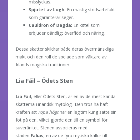
misslyckas.
Spjutet av Lugh:
En mäktig stridsartefakt
som garanterar seger.
Cauldron of Dagda:
En kittel som
erbjuder oändligt överflöd och näring.
Dessa skatter skildrar både deras övermänskliga
makt och den roll de spelade som väktare av
Irlands magiska traditioner.
Lia Fáil – Ödets Sten
Lia Fáil
, eller Ödets Sten, är en av de mest kända
skatterna i irländsk mytologi. Den tros ha haft
kraften att
ropa högt
när en legitim kung satte sin
fot på den, vilket gjorde den till en symbol för
suveränitet. Stenen associeras med
staden
Falias
, en av de fyra mytiska källor till