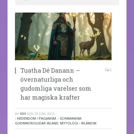
Tuatha Dé Danann –
0
övernaturliga och
gudomliga varelser som
har magiska krafter
AV
VIVI
DEN
29 JUNI, 2025
- HEDENDOM / PAGANISM
,
- SCHAMANISM
,
GUDINNOR/GUDAR IRLAND
,
MYTOLOGI - IRLÄNDSK