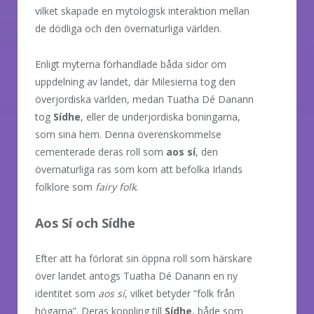
vilket skapade en mytologisk interaktion mellan
de dödliga och den övernaturliga världen.
Enligt myterna förhandlade båda sidor om
uppdelning av landet, där Milesierna tog den
överjordiska världen, medan Tuatha Dé Danann
tog
Sídhe
, eller de underjordiska boningarna,
som sina hem. Denna överenskommelse
cementerade deras roll som
aos sí
, den
övernaturliga ras som kom att befolka Irlands
folklore som
fairy folk
.
Aos Sí och Sídhe
Efter att ha förlorat sin öppna roll som härskare
över landet antogs Tuatha Dé Danann en ny
identitet som
aos sí
, vilket betyder ”folk från
högarna”. Deras koppling till
Sídhe
, både som