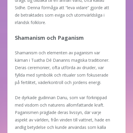
dragit sig tillbaka till en annan värld, ofta kallad
Sidhe. Denna förmåga att “leva vidare” gjorde att
de betraktades som eviga och utomvärldsliga i
irländsk folklore.
Shamanism och Paganism
Shamanism och elementen av paganism var
kärnan i Tuatha Dé Dananns magiska traditioner.
Deras ceremonier, ofta utförda av druider, var
fyllda med symbolik och ritualer som fokuserade
på fertilitet, väderkontroll och jordens energi.
De dyrkade gudinnan Danu, som var förknippad
med visdom och naturens allomfattande kraft.
Paganismen präglade deras livssyn, där varje
aspekt av världen, från vinden till vattnet, hade en
andlig betydelse och kunde användas som källa