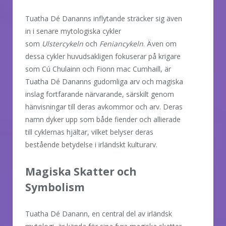
Tuatha Dé Dananns inflytande sträcker sig även
in i senare mytologiska cykler
som
Ulstercykeln
och
Feniancykeln
. Även om
dessa cykler huvudsakligen fokuserar på krigare
som Cú Chulainn och Fionn mac Cumhaill, är
Tuatha Dé Dananns gudomliga arv och magiska
inslag fortfarande närvarande, särskilt genom
hänvisningar till deras avkommor och arv. Deras
namn dyker upp som både fiender och allierade
till cyklernas hjältar, vilket belyser deras
bestående betydelse i irländskt kulturarv.
Magiska Skatter och
Symbolism
Tuatha Dé Danann, en central del av irländsk