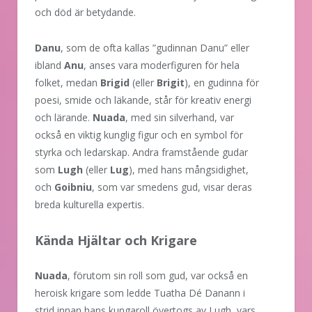
och död är betydande.
Danu
, som de ofta kallas ”gudinnan Danu” eller
ibland
Anu
, anses vara moderfiguren för hela
folket, medan
Brigid
(eller
Brigit
), en gudinna för
poesi, smide och läkande, står för kreativ energi
och lärande.
Nuada
, med sin silverhand, var
också en viktig kunglig figur och en symbol för
styrka och ledarskap. Andra framstående gudar
som
Lugh
(eller
Lug
), med hans mångsidighet,
och
Goibniu
, som var smedens gud, visar deras
breda kulturella expertis.
Kända Hjältar och Krigare
Nuada
, förutom sin roll som gud, var också en
heroisk krigare som ledde Tuatha Dé Danann i
strid innan hans kungaroll övertogs av Lugh, vars