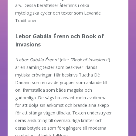
arv. Dessa berättelser återfinns i olika
mytologiska cykler och texter som Levande
Traditioner.
Lebor Gabála Érenn och Book of
Invasions
”Lebor Gabála Érenn”
(eller
”Book of Invasions”
)
är en samling texter som beskriver Irlands
mytiska erövringar. Här beskrivs Tuatha Dé
Danann som en av de grupper som anlände till
ön, framställda som både magiska och
gudomliga. De sägs ha använt moln av dimma
för att dölja sin ankomst och brände sina skepp
för att stänga vägen tillbaka. Texten understryker
deras anslutning till övernaturliga krafter och
deras betydelse som föregångare till moderna
symboler i irländsk folklore.