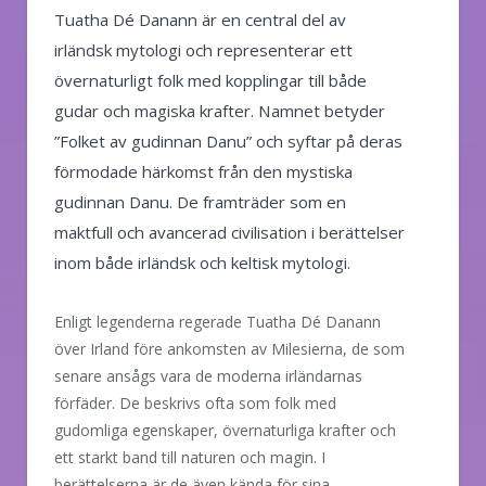
Tuatha Dé Danann är en central del av
irländsk mytologi och representerar ett
övernaturligt folk med kopplingar till både
gudar och magiska krafter. Namnet betyder
”Folket av gudinnan Danu” och syftar på deras
förmodade härkomst från den mystiska
gudinnan Danu. De framträder som en
maktfull och avancerad civilisation i berättelser
inom både irländsk och keltisk mytologi.
Enligt legenderna regerade Tuatha Dé Danann
över Irland före ankomsten av Milesierna, de som
senare ansågs vara de moderna irländarnas
förfäder. De beskrivs ofta som folk med
gudomliga egenskaper, övernaturliga krafter och
ett starkt band till naturen och magin. I
berättelserna är de även kända för sina