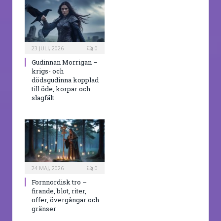
23 JULI, 2026
0
Gudinnan Morrigan –
krigs- och
dödsgudinna kopplad
till öde, korpar och
slagfält
24 MAJ, 2026
0
Fornnordisk tro –
firande, blot, riter,
offer, övergångar och
gränser