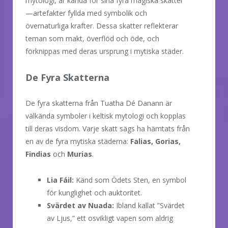
mytologi, är kända för sina fyra magiska skatter
—artefakter fyllda med symbolik och
övernaturliga krafter. Dessa skatter reflekterar
teman som makt, överflöd och öde, och
förknippas med deras ursprung i mytiska städer.
De Fyra Skatterna
De fyra skatterna från Tuatha Dé Danann är
välkända symboler i keltisk mytologi och kopplas
till deras visdom. Varje skatt sägs ha hämtats från
en av de fyra mytiska städerna:
Falias, Gorias,
Findias
och
Murias
.
Lia Fáil:
Känd som Ödets Sten, en symbol
för kunglighet och auktoritet.
Svärdet av Nuada:
Ibland kallat ”Svärdet
av Ljus,” ett osvikligt vapen som aldrig