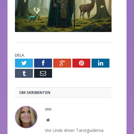
DELA.
Twitter
Facebook
Google+
Pinterest
LinkedIn
Tumblr
E-
post
OM SKRIBENTEN
VIVI
Website
Vivi Linde driver Tarotguiderna