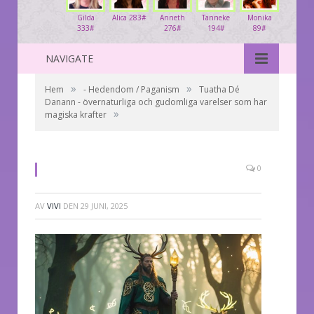
Gilda
Alica 283#
Anneth
Tanneke
Monika
333#
276#
194#
89#
NAVIGATE
»
»
Hem
- Hedendom / Paganism
Tuatha Dé
Danann - övernaturliga och gudomliga varelser som har
»
magiska krafter
0
AV
VIVI
DEN
29 JUNI, 2025