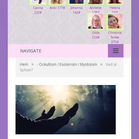
Carina
Anki 177#
Johanna
Annette
Helena
232#
142#
138#
59#
Gilda
Christina
333#
Terese
270#
NAVIGATE
»
»
Hem
- Ockultism / Esoterism / Mystisism
Vad är
Sufism?