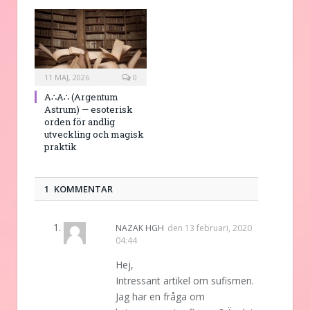
11 MAJ, 2026
0
A∴A∴ (Argentum
Astrum) — esoterisk
orden för andlig
utveckling och magisk
praktik
1 KOMMENTAR
NAZAK HGH
den
13 februari, 2020
04:44
Hej,
Intressant artikel om sufismen.
Jag har en fråga om