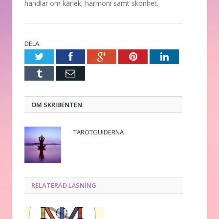
handlar om kärlek, harmoni samt skönhet.
DELA.
Twitter
Facebook
Google+
Pinterest
LinkedIn
Tumblr
E-
post
OM SKRIBENTEN
TAROTGUIDERNA
RELATERAD LÄSNING