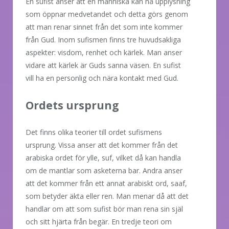
En sufist anser att en människa kan nå upplysning
som öppnar medvetandet och detta görs genom
att man renar sinnet från det som inte kommer
från Gud. Inom sufismen finns tre huvudsakliga
aspekter: visdom, renhet och kärlek. Man anser
vidare att kärlek är Guds sanna väsen. En sufist
vill ha en personlig och nära kontakt med Gud.
Ordets ursprung
Det finns olika teorier till ordet sufismens
ursprung. Vissa anser att det kommer från det
arabiska ordet för ylle, suf, vilket då kan handla
om de mantlar som asketerna bar. Andra anser
att det kommer från ett annat arabiskt ord, saaf,
som betyder äkta eller ren. Man menar då att det
handlar om att som sufist bör man rena sin själ
och sitt hjärta från begär. En tredje teori om