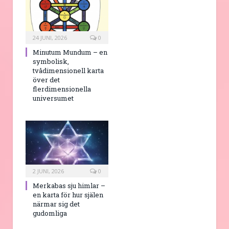
24 JUNI, 2026
0
Minutum Mundum – en
symbolisk,
tvådimensionell karta
över det
flerdimensionella
universumet
2 JUNI, 2026
0
Merkabas sju himlar –
en karta för hur själen
närmar sig det
gudomliga