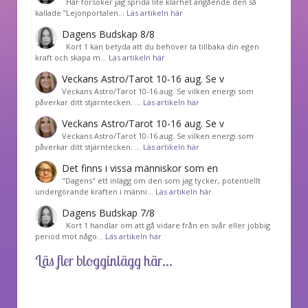
Här försöker jag sprida lite klarhet angående den så
kallade ”Lejonportalen…
Läs artikeln här
Dagens Budskap 8/8
Kort 1 kan betyda att du behöver ta tillbaka din egen
kraft och skapa m…
Läs artikeln här
Veckans Astro/Tarot 10-16 aug. Se v
Veckans Astro/Tarot 10-16 aug. Se vilken energi som
påverkar ditt stjärntecken. …
Läs artikeln här
Veckans Astro/Tarot 10-16 aug. Se v
Veckans Astro/Tarot 10-16 aug. Se vilken energi som
påverkar ditt stjärntecken. …
Läs artikeln här
Det finns i vissa människor som en
"Dagens" ett inlägg om den som jag tycker, potentiellt
undergörande kraften i männi…
Läs artikeln här
Dagens Budskap 7/8
Kort 1 handlar om att gå vidare från en svår eller jobbig
period mot någo…
Läs artikeln här
Läs fler blogginlägg här...