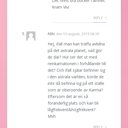
Det finns bra böcker i ämnet.
Kram Vivi
REPLY
RBN
den
10 augusti, 2019 08:30
Hej, ifall man kan träffa avlidna
på det astrala planet, vad gör
de där? Hur ser det ut med
reinkarnationen i förhållande till
det? Och ifall själar befinner sig
i den astrala världen, borde de
inte då befinna sig på ett ställe
som är oberoende av Karma?
Eftersom det är en så
föränderlig plats och kan bli
lågfrekvent&högfrekvent?
Mvh
REPLY