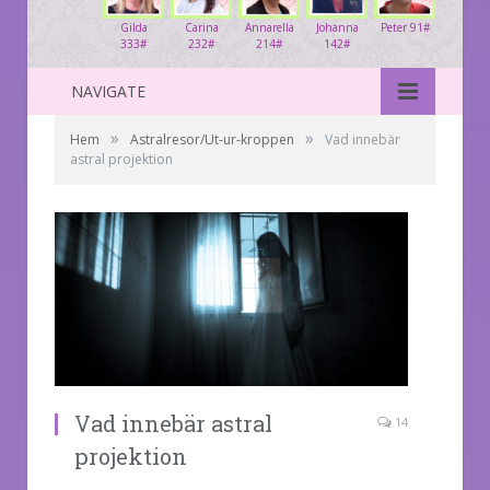
Gilda
Carina
Annarella
Johanna
Peter 91#
333#
232#
214#
142#
NAVIGATE
»
»
Hem
Astralresor/Ut-ur-kroppen
Vad innebär
astral projektion
Vad innebär astral
14
projektion