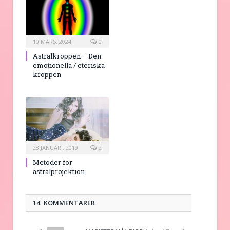
10 MARS, 2024
0
Astralkroppen – Den
emotionella / eteriska
kroppen
28 JANUARI, 2019
2
Metoder för
astralprojektion
14 KOMMENTARER