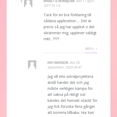
MARIETTE MÅNBJÖRK
den
17 april,
2017 01:14
Tack för en bra förklaring till
sådana upplevelser…. Det är
precis så jag har upplevt o det
skrämmer mig, upplever väldigt
mkt.. ????
REPLY
EVA ISAKSSON
den
28
september, 2020 09:47
Jag vill inte astralprojektera
ändå händer det och jag
måste verkligen kämpa för
att vakna på riktigt sist
kändes det hemskt otäckt för
jag fick försöka flera gånger
att komma tillbaka. Hur kan