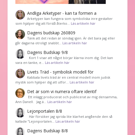
Andliga Arketyper - kan ta formen a
Arketyper kan fungera som symboliska inre gestalter
som hjälper dig att förstå återko…
Läs artikeln här
Dagens budskap 260809
Tänk att det redan är söndag igen. Är det bara jag eller
går dagarna otroligt snabbt…
Läs artikeln här
Dagens Budskap 9/8
Kort 1 visar att något börjar klarna inom dig. Det kan
vara en tanke, e…
Läs artikeln här
Livets Träd - symbolisk modell för
Kabbala livets träd är en central modell inom judisk
mystik som hjälper dig att utfor…
Läs artikeln här
Det är som vi numera oftare identif
͏ Ett inlägg producerat och publicerat av mig densamma,
Ann Danell. Jag ä…
Läs artikeln här
Lejonportalen 8/8
Här försöker jag sprida lite klarhet angående den så
kallade ”Lejonportalen…
Läs artikeln här
Dagens Budskap 8/8