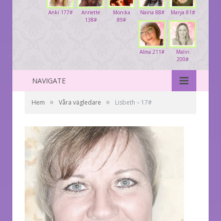
Anki 177#
Annette
Monika
Naina 88#
Marya 81#
138#
89#
Alma 211#
Malin
200#
NAVIGATE
»
»
Hem
Våra vägledare
Lisbeth – 17#