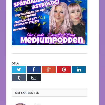
DELA.
Twitter
Facebook
Google+
Pinterest
LinkedIn
Tumblr
E-
post
OM SKRIBENTEN