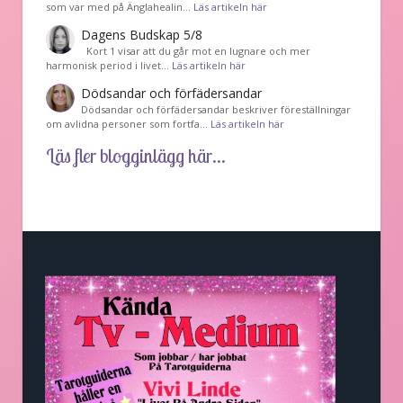
som var med på Änglahealin…
Läs artikeln här
Dagens Budskap 5/8
Kort 1 visar att du går mot en lugnare och mer
harmonisk period i livet…
Läs artikeln här
Dödsandar och förfädersandar
Dödsandar och förfädersandar beskriver föreställningar
om avlidna personer som fortfa…
Läs artikeln här
Läs fler blogginlägg här...