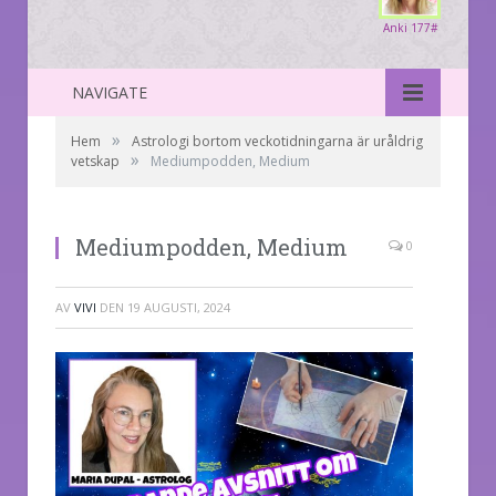
Anki 177#
NAVIGATE
»
Hem
Astrologi bortom veckotidningarna är uråldrig
»
vetskap
Mediumpodden, Medium
Mediumpodden, Medium
0
AV
VIVI
DEN
19 AUGUSTI, 2024